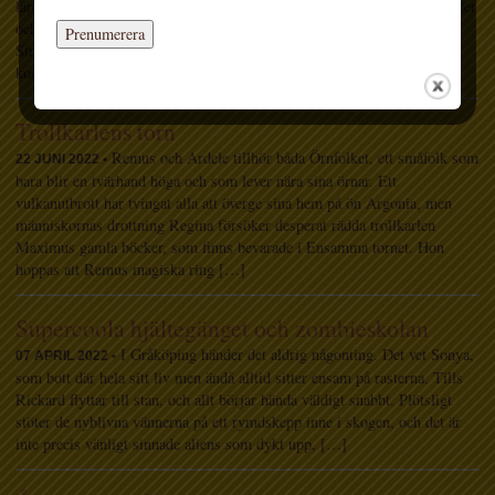
längtar hon till i morgon, för då ska hon ha övernattningskalas med Ester
och Frasse! De ska hitta på egna sånger, ha skattjakt och leka Katten
Strof, som går ut på att säga alla katastrofer och läskigheter man kan
komma på. När de inte […]
Trollkarlens torn
Remus och Ardele tillhör båda Örnfolket, ett småfolk som
22 JUNI 2022 •
bara blir en tvärhand höga och som lever nära sina örnar. Ett
vulkanutbrott har tvingat alla att överge sina hem på ön Argonia, men
människornas drottning Regina försöker desperat rädda trollkarlen
Maximus gamla böcker, som finns bevarade i Ensamma tornet. Hon
hoppas att Remus magiska ring […]
Supercoola hjältegänget och zombieskolan
I Gråköping händer det aldrig någonting. Det vet Sonya,
07 APRIL 2022 •
som bott där hela sitt liv men ändå alltid sitter ensam på rasterna. Tills
Rickard flyttar till stan, och allt börjar hända väldigt snabbt. Plötsligt
stöter de nyblivna vännerna på ett rymdskepp inne i skogen, och det är
inte precis vänligt sinnade aliens som dykt upp, […]