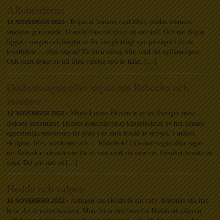
Allomorferna
Bojan är hemma med feber, medan mamma
16 NOVEMBER 2022 •
studerar grammatik. Utanför fönstret växer en stor tall. Och när Bojan
ligger i sängen och längtar ut får han plötsligt syn på något i ett av
kvisthålen … eller någon? En liten rufsig filur med blå nyfikna ögon.
Och snart dyker en till liten varelse upp ur hålet. […]
Godnattsagan eller sagan om Rebecka och
mormor
Marie-Louise Ekman är en av Sveriges mest
16 NOVEMBER 2022 •
älskade konstnärer. Hennes konstnärsskap kännetecknas av hur hennes
egensinniga universum tar plats i en unik bredd av uttryck, i måleri,
skulptur, film, scenkonst och … bilderbok! I Godnattsagan eller sagan
om Rebecka och mormor får vi vara med när mormor försöker berätta en
saga. Det går inte så […]
Hedda och valpen
Äntligen ska Hedda få sin valp! Båtsman ska han
16 NOVEMBER 2022 •
heta, det är redan bestämt. Men det är inte bara för Hedda att välja en