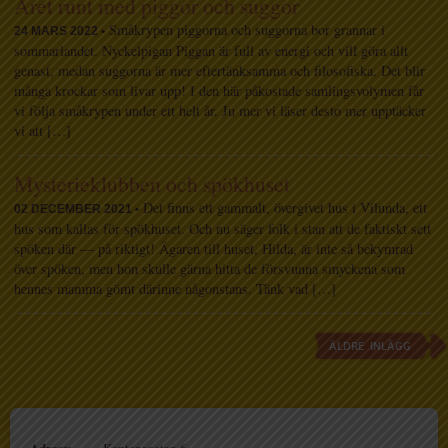
Året runt med piggor och suggor
Småkrypen piggorna och suggorna bor grannar i
24 MARS 2022 •
sommarlandet. Nyckelpigan Piggan är full av energi och vill göra allt
genast, medan suggorna är mer eftertänksamma och filosofiska. Det blir
många krockar som livar upp! I den här påkostade samlingsvolymen får
vi följa småkrypen under ett helt år. Ju mer vi läser desto mer upptäcker
vi att […]
Mysterieklubben och spökhuset
Det finns ett gammalt, övergivet hus i Vilunda, ett
02 DECEMBER 2021 •
hus som kallas för spökhuset. Och nu säger folk i stan att de faktiskt sett
spöken där — på riktigt! Ägaren till huset, Hilda, är inte så bekymrad
över spöken, men hon skulle gärna hitta de försvunna smyckena som
hennes mamma gömt därinne någonstans. Tänk vad […]
ÄLDRE INLÄGG
Adress: