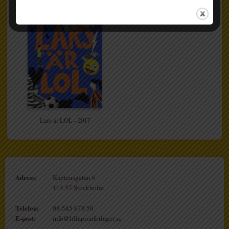
Lars är LOL - 2017
Adress:
Kaptensgatan 6
114 57 Stockholm
Telefon:
08-545 678 50
E-post:
info@lillapiratforlaget.se