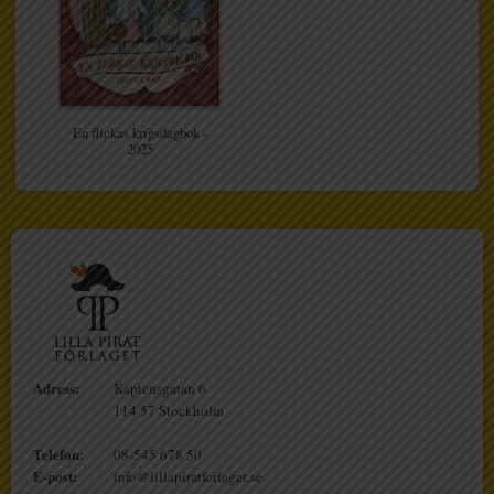
En flickas krigsdagbok -
2025
Adress:
Kaptensgatan 6
114 57 Stockholm
Telefon:
08-545 678 50
E-post:
info@lillapiratforlaget.se