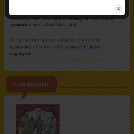
I våras utkom En flickas krigsdagbok, en
14 NOVEMBER 2025 •
unik berättelse om hur det var att vara barn i Sverige under andra
världskriget. Nu finns en lärarhandledning till boken, och en
spännande film om arbetet bakom den!
80 år sedan andra världskrigets slut
Hör Jessica Bab berätta om En flickas
02 MAJ 2025 •
krigsdagbok!
FLER BÖCKER