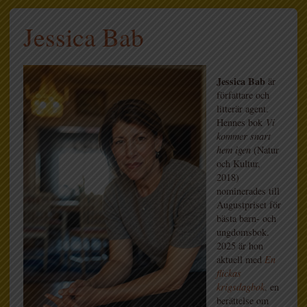
Jessica Bab
Jessica Bab
är
författare och
litterär agent.
Hennes bok
Vi
kommer snart
hem igen
(Natur
och Kultur,
2018)
nominerades till
Augustpriset för
bästa barn- och
ungdomsbok.
2025 är hon
aktuell med
En
flickas
krigsdagbok
, en
berättelse om