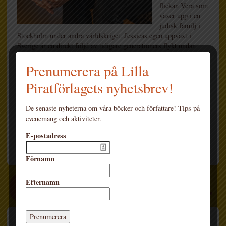
flickan Vera som
växer upp i en
judisk familj i
Stockholm under andra världskriget. Jessicas egen uppväxt i
Sverige är en direkt följd av tidigare generationers flykt undan
förföljelse.
Prenumerera på Lilla
Piratförlagets nyhetsbrev!
De senaste nyheterna om våra böcker och författare! Tips på
evenemang och aktiviteter.
E-postadress
Förnamn
Efternamn
SENASTE OM JESSICA BAB
Berättelsen bakom En flickas krigsdagbok