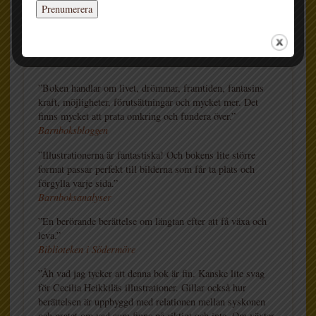
72
6-9
RECENSIONER
”Boken handlar om livet, drömmar, framtiden, fantasins
kraft, möjligheter, förutsättningar och mycket mer. Det
finns mycket att prata omkring och fundera över.”
Barnboksbloggen
”Illustrationerna är fantastiska! Och bokens lite större
format passar perfekt till bilderna som får ta plats och
förgylla varje sida.”
Barnboksanalyser
”En berörande berättelse om längtan efter att få växa och
leva.”
Biblioteken i Södermöre
”Åh vad jag tycker att denna bok är fin. Kanske lite svag
för Cecilia Heikkiläs illustrationer. Gillar också hur
berättelsen är uppbyggd med relationen mellan syskonen
och pratet om vad som finns på riktigt och inte .Om växter,