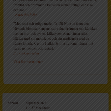
framtid och drömmar. Orättvisan mellan fattiga och rika
och kön.”
Gustavsbokhylla
”Med små och roliga medel får Ulf Nilsson fram den
blivande blomsterkungens storvulna drömmar och kärleken
mellan bror och syster. Lillasyster Anna vinner allas
hjärtan med sin mopsighet och sin medkänsla med de
sämre lottade. Cecilia Heikkiläs illustrationer fångar fint
barns nyfikenhet och fantasi.”
Barnboksportalen
Visa fler recensioner
Adress:
Kaptensgatan 6
114 57 Stockholm