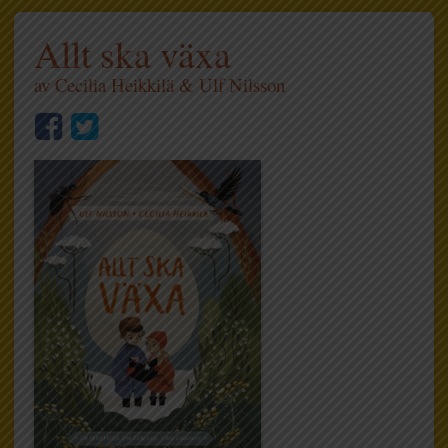
Allt ska växa
av
Cecilia Heikkilä
&
Ulf Nilsson