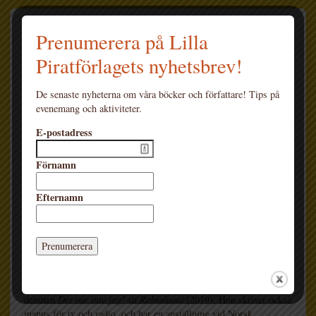
Alice Lima de Faria
Prenumerera på Lilla
Piratförlagets nyhetsbrev!
Alice Lima de
Faria
är en
De senaste nyheterna om våra böcker och författare! Tips på
svensk-norsk
evenemang och aktiviteter.
illustratör,
författare och
E-postadress
scenograf. Hon
växte upp i Lund
Förnamn
och har studerat
vid Högskolan för
Efternamn
design och
konsthantverk i
Göteborg och
Danmarks
Designskole i
Köpenhamn. Hon har illustrerat flera bilderböcker som belönats
med priser och översatts till många olika språk, bland annat
debuten
Det var inte jag! sa Robinhund
(2019). Hon skriver också
manus för tv och radio, och har en anställning vid Norsk