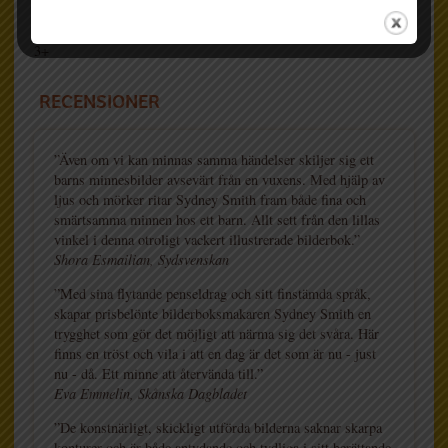
40
Katarina Kieri
Genre:
3+
RECENSIONER
”Även om vi kan minnas samma händelser skiljer sig ett
barns minnesbilder avsevärt från en vuxens. Med hjälp av
ljus och mörker ritar Sydney Smith fram både fina och
smärtsamma minnen hos ett barn. Allt sett från den lillas
vinkel i denna otroligt vackert illustrerade bilderbok.”
Shora Esmailian, Sydsvenskan
”Med sina flytande penseldrag och sitt finstämda språk,
skapar prisbelönte bilderboksmakaren Sydney Smith en
trygghet som gör det möjligt att närma sig det svåra. Här
finns en tröst och vila i att en dag är det som är nu - just
nu - då. Ett minne att återvända till.”
Eva Emmelin, Skånska Dagbladet
”De konstnärligt, skickligt utförda bilderna saknar skarpa
konturer och är både antydande och tydliga i sitt berättande