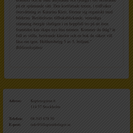
på ett spännande sätt. Den kortfattade texten, i träffsäker
översättning av Katarina Kieri, förenar sig organiskt med
bilderna. Berättelsens tillbakablickande, vemodiga
stämning övergår slutligen i en hoppfull tro på att även
framtiden kan skapa nya fina minnen. Kommer du ihåg? är
full av stilla, berörande känslor och en bok du säkert vill
läsa om igen. Helthetsbetyg 5 av 5, briljant.”
Bibliotekstjänst
Adress:
Kaptensgatan 6
114 57 Stockholm
Telefon:
08-545 678 50
E-post:
info@lillapiratforlaget.se