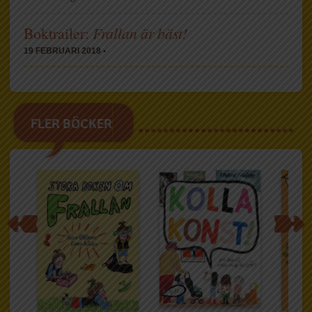
Boktrailer:
Frallan är bäst!
19 FEBRUARI 2018 •
FLER BÖCKER