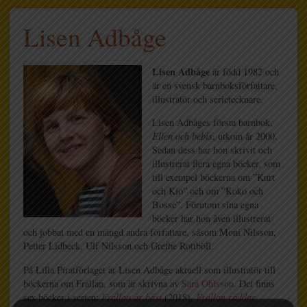
Lisen Adbåge
Lisen Adbåge
är född 1982 och
är en svensk barnboksförfattare,
illustratör och serietecknare.
Lisen Adbåges första barnbok,
Ellen och bebis
, utkom år 2000.
Sedan dess har hon skrivit och
illustrerat flera egna böcker, som
till exempel böckerna om ”Kurt
och Kio” och om ”Koko och
Bosse”. Förutom sina egna
böcker har hon även illustrerat
och jobbat med en mängd andra författare, såsom Moni Nilsson,
Petter Lidbeck, Ulf Nilsson och Grethe Rottböll.
På Lilla Piratförlaget är Lisen Adbåge aktuell som illustratör till
böckerna om Frallan, som är skrivna av
Sara Ohlsson
. Det finns
sex böcker i serien:
Frallan är bäst
(2018),
Frallan räddar