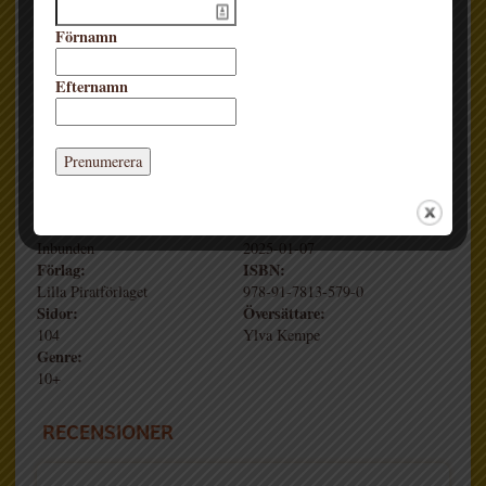
Nordiska rådets barn- och ungdomsbokspris och Bokslukerprisen
och tilldelades ARKs barnebokpris i Norge 2023.
Förnamn
Efternamn
>> LÄRARHANDLEDNING:
Lilla Piratförlaget har tagit fram en lärarhandledning med
diskussionsfrågor och uppgifter för klassrummet, som finns att
ladda ner kostnadsfritt
här.
Format:
Recensionsdag:
Inbunden
2025-01-07
Förlag:
ISBN:
Lilla Piratförlaget
978-91-7813-579-0
Sidor:
Översättare:
104
Ylva Kempe
Genre:
10+
RECENSIONER