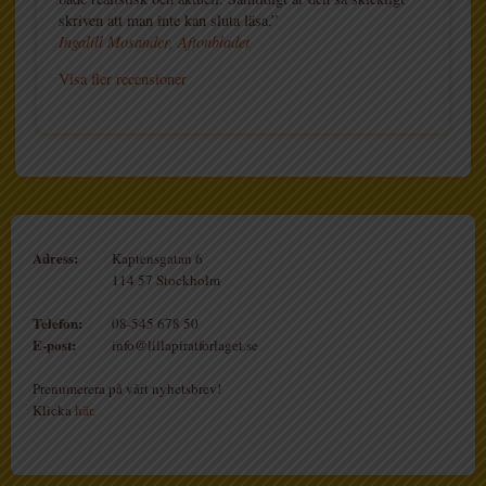
skriven att man inte kan sluta läsa.”
Ingalill Mosander, Aftonbladet
Visa fler recensioner
Adress:
Kaptensgatan 6
114 57 Stockholm
Telefon:
08-545 678 50
E-post:
info@lillapiratforlaget.se
Prenumerera på vårt nyhetsbrev!
Klicka
här
.