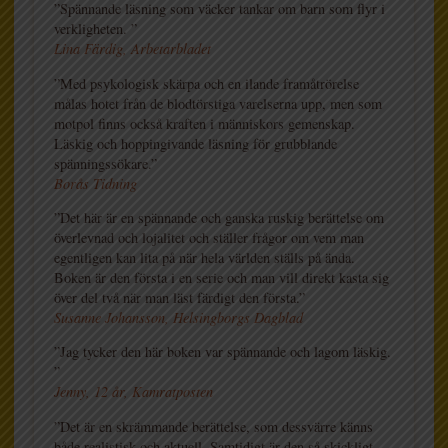
”Spännande läsning som väcker tankar om barn som flyr i
verkligheten. ”
Lina Färdig, Arbetarbladet
”Med psykologisk skärpa och en ilande framåtrörelse
målas hotet från de blodtörstiga varelserna upp, men som
motpol finns också kraften i människors gemenskap.
Läskig och hoppingivande läsning för grubblande
spänningssökare.”
Borås Tidning
”Det här är en spännande och ganska ruskig berättelse om
överlevnad och lojalitet och ställer frågor om vem man
egentligen kan lita på när hela världen ställs på ända.
Boken är den första i en serie och man vill direkt kasta sig
över del två när man läst färdigt den första.”
Susanne Johansson, Helsingborgs Dagblad
”Jag tycker den här boken var spännande och lagom läskig.
”
Jenny, 12 år, Kamratposten
”Det är en skrämmande berättelse, som dessvärre känns
både realistisk och aktuell. Samtidigt är den så skickligt