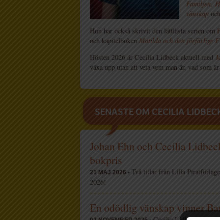
Familjen,
H
vänskap
oc
Hon har också skrivit den lättlästa serien om
F
och kapitelboken
Matilda och den förfärlige F
Hösten 2026 är Cecilia Lidbeck aktuell med
M
växa upp utan att veta vem man är, vad som är
SENASTE OM CECILIA LIDBEC
Johan Ehn och Cecilia Lidbec
bokpris
Två titlar från Lilla Piratförla
21 MAJ 2026 •
2026!
En odödlig vänskap vinner Ba
Cecilia Lidbecks aktuell