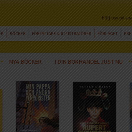
Följ oss på so
ER
BÖCKER
FÖRFATTARE
ILLUSTRATÖRER
FÖRLAGET
PRE
&
NYA BÖCKER
I DIN BOKHANDEL JUST NU