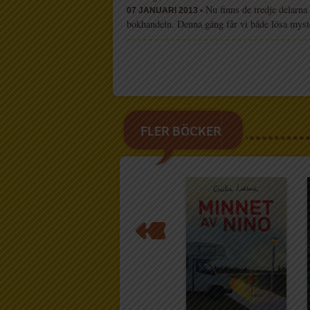
Nu finns de tredje delarna
07 JANUARI 2013 •
bokhandeln. Denna gång får vi både lösa myst
FLER BÖCKER