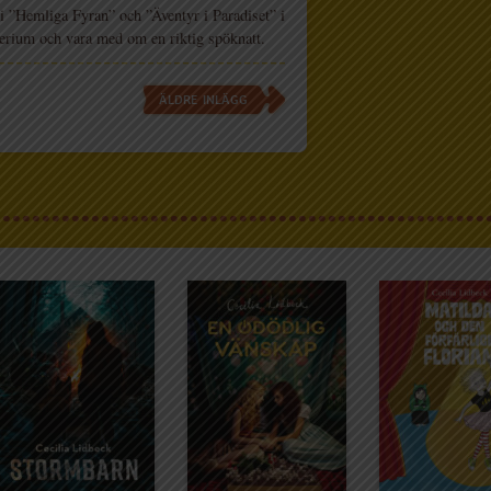
 i ”Hemliga Fyran” och ”Äventyr i Paradiset” i
erium och vara med om en riktig spöknatt.
ÄLDRE INLÄGG