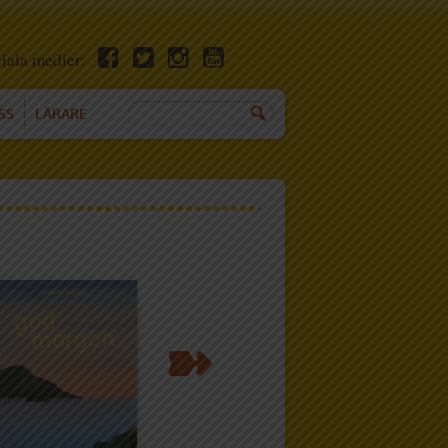
ciala medier:
SS
LÄRARE