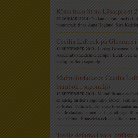
Rösta fram Stora Läsarpriset 
Nu kan du vara med och rö
29 JANUARI 2014 •
nominerade finns Anna Höglund, Sara Kadefor
Cecilia Lidbeck på Gleerups 
Lördag 14 september k
13 SEPTEMBER 2013 •
Akademibokhandeln Gleerups i Lund. Cecilia 
kuslig thriller i sagomiljö.
Malmöförfattaren Cecilia Lidb
barnbok i sagomiljö
Malmöförfattaren Ceci
13 SEPTEMBER 2013 •
en kuslig thriller i sagomiljö. Boken, som riktar
av Robert Vallmark. Den elaka föreståndarin
och de stackars barnen har inget att säga till 
inser Gilbert, Fransciska och de andra barnen 
Tredje delarna i våra lättlästa s