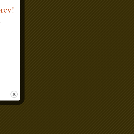
brev!
.