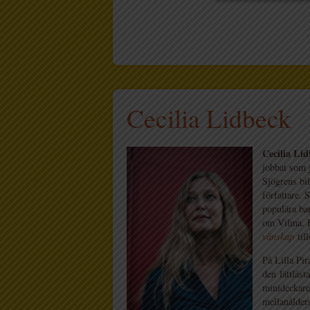
Cecilia Lidbeck
Cecilia Li
jobbat som 
Sjögrens bi
författare. 
populära ba
om Vilma. 
vänskap
til
På Lilla Pir
den lättläst
minideckare,
mellanålde