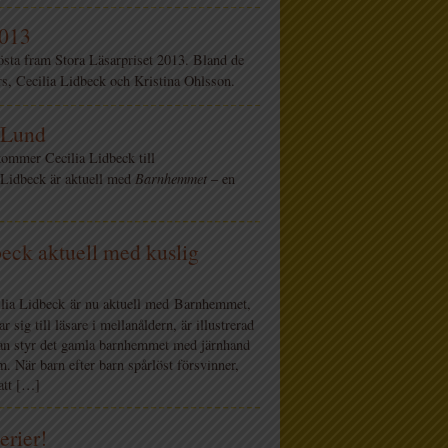
2013
sta fram Stora Läsarpriset 2013. Bland de
s, Cecilia Lidbeck och Kristina Ohlsson.
i Lund
ommer Cecilia Lidbeck till
Lidbeck är aktuell med
Barnhemmet
– en
eck aktuell med kuslig
lia Lidbeck är nu aktuell med Barnhemmet,
 sig till läsare i mellanåldern, är illustrerad
nan styr det gamla barnhemmet med järnhand
om. När barn efter barn spårlöst försvinner,
att […]
erier!