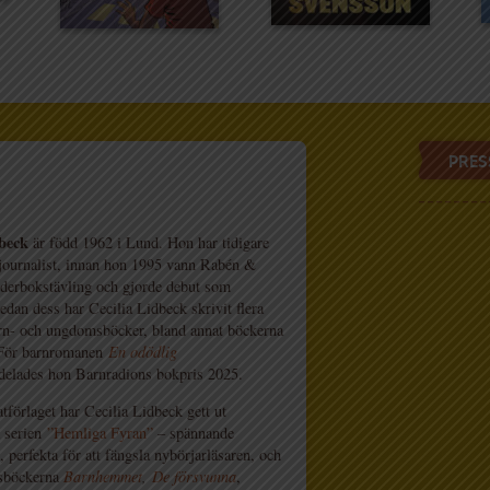
PRES
dbeck
är född 1962 i Lund. Hon har tidigare
journalist, innan hon 1995 vann Rabén &
lderbokstävling och gjorde debut som
Sedan dess har Cecilia Lidbeck skrivit flera
rn- och ungdomsböcker, bland annat böckerna
För barnromanen
En odödlig
ldelades hon Barnradions bokpris 2025.
atförlaget har Cecilia Lidbeck gett ut
a serien
”Hemliga Fyran”
– spännande
 perfekta för att fängsla nybörjarläsaren, och
rsböckerna
Barnhemmet
,
De försvunna
,