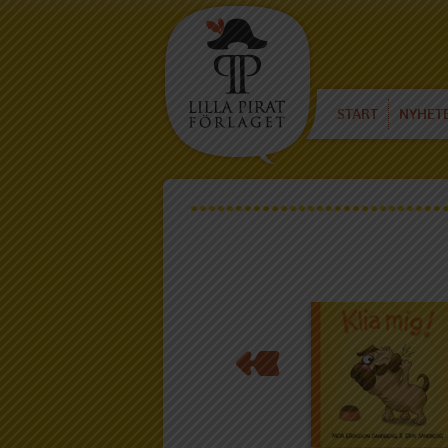
START
NYHET