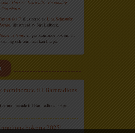
 som i Harriet
,
Extra allt!
,
En odödlig
h
Stormbarn
.
antastiska F
, illustrerad av
Lina Schnaufer
lorian
, illustrerad av Siri Lidbeck.
innet av Nino
, en gastkramande bok om att
 sanning och vem man kan lita på.
K
k nominerade till Barnradions
get är nominerade till Barnradions bokpris
rnradions bokpris 2025!
a och tankeväckande roman utses till årets