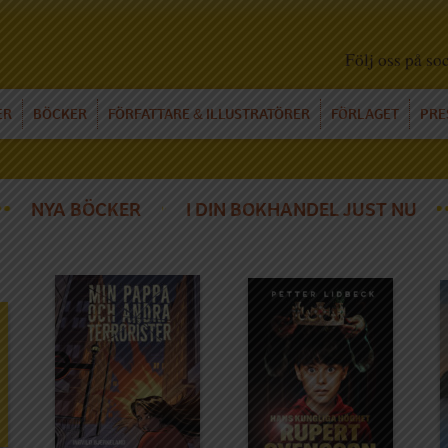
Följ oss på so
ER
BÖCKER
FÖRFATTARE
ILLUSTRATÖRER
FÖRLAGET
PRE
&
NYA BÖCKER
I DIN BOKHANDEL JUST NU