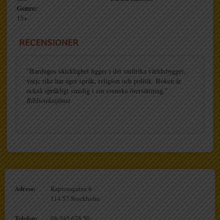
Genre:
15+
RECENSIONER
”Bardugos skicklighet ligger i det snillrika världsbygget,
varje rike har eget språk, religion och politik. Boken är
också språkligt smidig i sin svenska översättning.”
Bibliotekstjänst
Adress:
Kaptensgatan 6
114 57 Stockholm
Telefon:
08-545 678 50