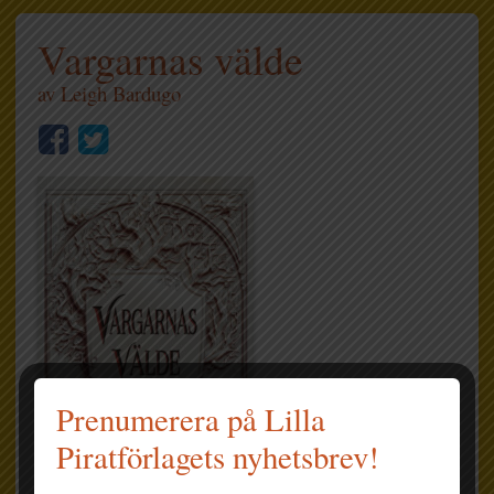
Vargarnas välde
av
Leigh Bardugo
Prenumerera på Lilla
Piratförlagets nyhetsbrev!