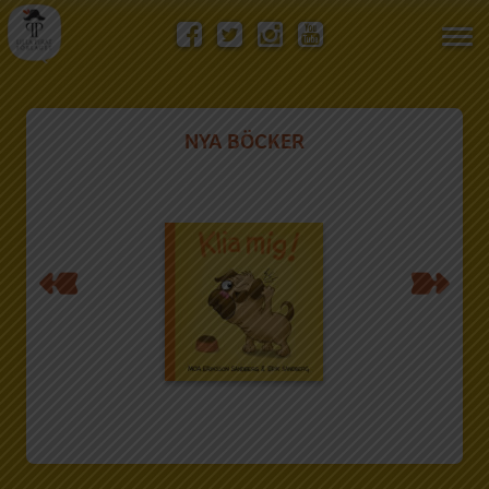
Visa/
men
NYA BÖCKER