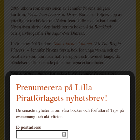
2009 utkom romanversionen av Jennifer Nivens tidigare
kortfilm,
Velva Jean Learns to Drive
. Romanen följdes upp av
ytterligare tre böcker om Velva Jean. Utöver detta har Jennifer
Niven även skrivit den facklitterära boken
Ada Blackjack
och självbiografin
The Aqua-Net Diaries
.
I början av 2015 utkom
Som stjärnor i natten
(
All The Bright
Places
) – Jennifer Nivens första bok för unga vuxna och en
berättelse som hon hade haft i kroppen och huvudet länge, då
händelserna är baserade på hennes egna erfarenheter.
Som stjärnor i natten
har också blivit Jennifer Nivens stora
internationella genombrott och sålts till över 30 länder. Romanen
Prenumerera på Lilla
har fått strålande recensioner och blivit en bästsäljare i flera
länder. Boken har också filmatiserats av Netflix och romanens
Piratförlagets nyhetsbrev!
huvudkaraktär, Violet Markey, spelas av Elle Fanning.
Sommaren 2017 utkom Jennifer Nivens andra roman för unga
De senaste nyheterna om våra böcker och författare! Tips på
läsare –
Vända världen rätt
. Även den har kritikerrosats och nått
evenemang och aktiviteter.
en stor publik.
E-postadress
Våren 2021 utkom Jennifer Niven med en ny romantisk och
drabbande roman för unga vuxna:
Andetag
.