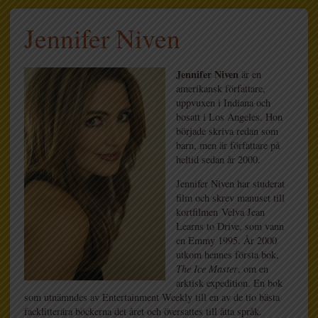
Jennifer Niven
Jennifer Niven
är en
amerikansk författare,
uppvuxen i Indiana och
bosatt i Los Angeles. Hon
började skriva redan som
barn, men är författare på
heltid sedan år 2000.
Jennifer Niven har studerat
film och skrev manuset till
kortfilmen Velva Jean
Learns to Drive, som vann
en Emmy 1995. År 2000
utkom hennes första bok,
The Ice Master
, om en
arktisk expedition. En bok
som utnämndes av Entertainment Weekly till en av de tio bästa
facklitterära böckerna det året och översattes till åtta språk.