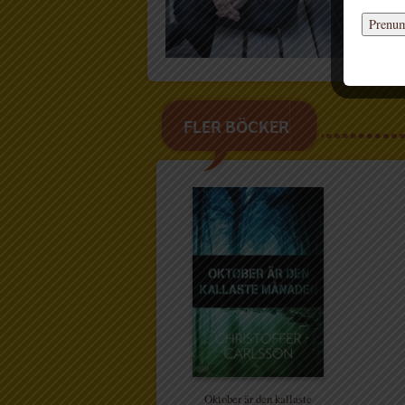
FLER BÖCKER
Oktober är den kallaste