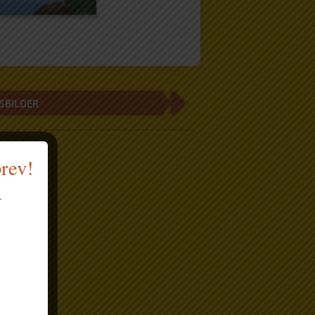
SBILDER
brev!
.