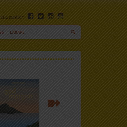
ciala medier:
SS
LÄRARE