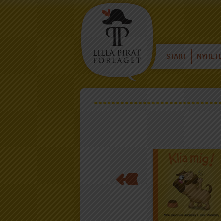
START
NYHET