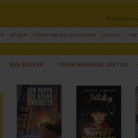
Följ oss på so
ER
BÖCKER
FÖRFATTARE
ILLUSTRATÖRER
FÖRLAGET
PRE
&
NYA BÖCKER
I DIN BOKHANDEL JUST NU