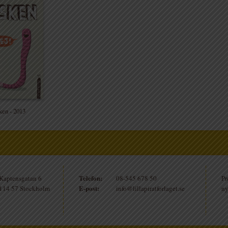
en - 2013
Telefon:
Kaptensgatan 6
08-545 678 50
Pr
E-post:
114 57 Stockholm
info@lillapiratforlaget.se
ny