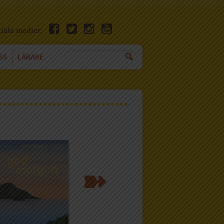
ciala medier:
SS
LÄRARE