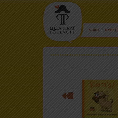
START
NYHET