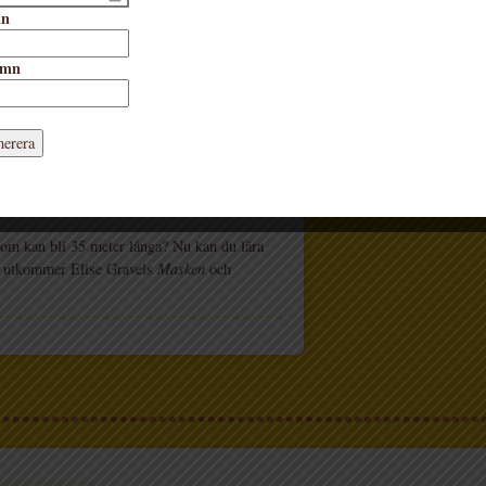
å krypen. På barns nivå presenterar Elise
mn
 fakta som barn kan relatera till sin egen
g.
amn
som kan bli 35 meter långa? Nu kan du lära
aj utkommer Elise Gravels
Masken
och