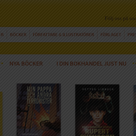
Följ oss på so
ER
BÖCKER
FÖRFATTARE
ILLUSTRATÖRER
FÖRLAGET
PRE
&
NYA BÖCKER
I DIN BOKHANDEL JUST NU