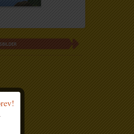
SBILDER
brev!
.