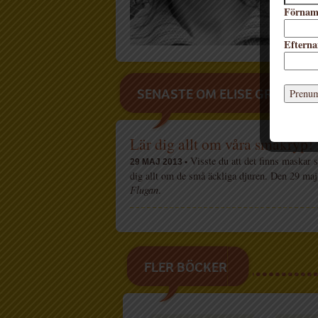
två sm
Förna
Gravel
varda
Eftern
SENASTE OM ELISE GRAVEL
Lär dig allt om våra småkryp!
Visste du att det finns maskar 
29 MAJ 2013 •
dig allt om de små äckliga djuren. Den 29 m
Flugan
.
FLER BÖCKER