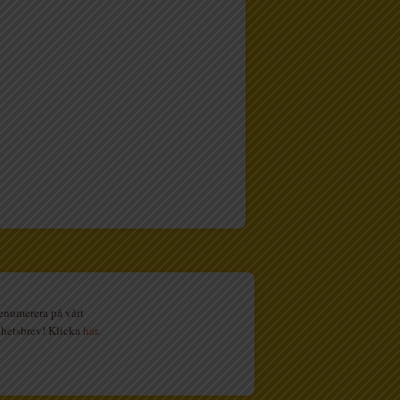
enumerera på vårt
hetsbrev! Klicka
här
.