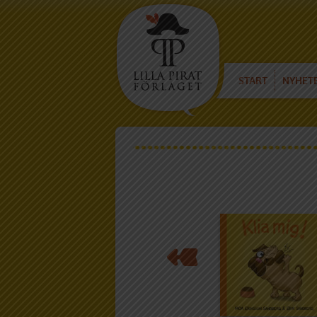
START
NYHET