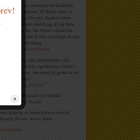
na”, en bok med vansinnigt bra karaktärer
brev!
as inbördes relationer. De flödar fram, så
nskliga att jag blir rörd. Språket rinner
.
d första läsningen märkte jag att jag hade
0 sidor bara så där. Det behövs sådana här
böcker, som både är lätta och roliga att läsa
 någonsin bli lättviktiga. ”
Bensch, Landskrona Posten
nns ingen slang, inga märkeskläder eller
r i boken. Ett särskilt sagoskimmer rinner i
genom berättelsen, inte minst på grund av det
ch vackra språket.”
istisen, Dagens Nyheter
 skriver medryckande och bildrikt.”
ylén, Göteborgs Posten
jant skildring av tonårstidens tvära kast.”
Buenafe Mistén, Norra Skåne
r recensioner