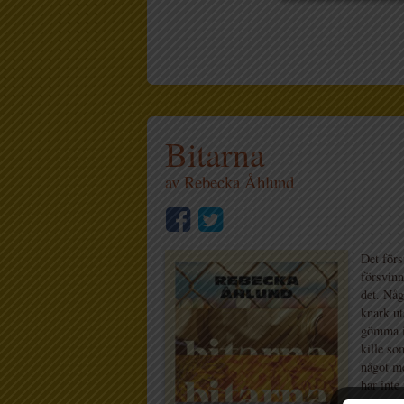
Bitarna
av
Rebecka Åhlund
Det för
försvinn
det. Nå
knark ut
gömma i
kille so
något m
har inte
det?