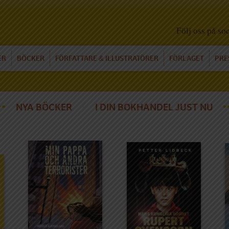
Följ oss på so
ER
BÖCKER
FÖRFATTARE
ILLUSTRATÖRER
FÖRLAGET
PRE
&
NYA BÖCKER
I DIN BOKHANDEL JUST NU