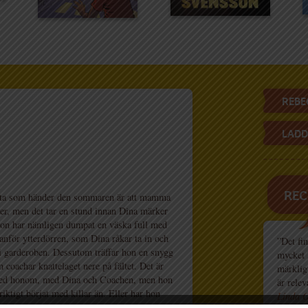
REBE
LADD
REC
sta som händer den sommaren är att mamma
er, men det tar en stund innan Dina märker
gon har nämligen dumpat en väska full med
anför ytterdörren, som Dina råkar ta in och
”Det fin
 garderoben. Dessutom träffar hon en snygg
mycket 
m coachar knattelaget nere på fältet. Det är
märkligt
ed honom, med Dina och Coachen, men hon
är relev
 riktigt börjat med killar än. Eller har hon
Linda O