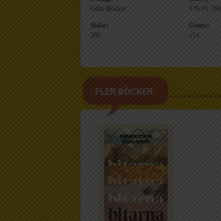
Gilla Böcker
978-91-781
Sidor:
Genre:
200
12+
FLER BÖCKER