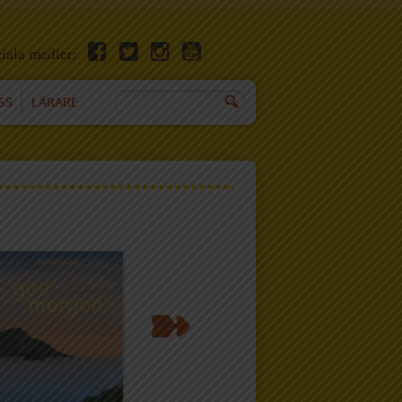
ciala medier:
SS
LÄRARE