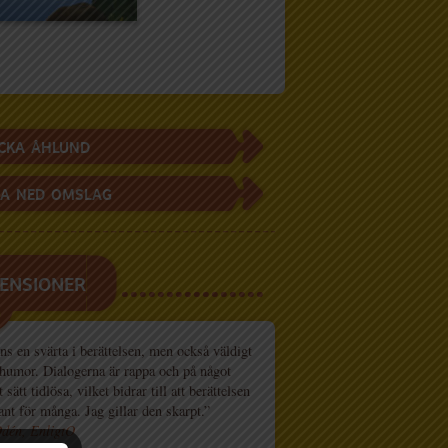
CKA ÅHLUND
A NED OMSLAG
ENSIONER
ns en svärta i berättelsen, men också väldigt
humor. Dialogerna är rappa och på något
 sätt tidlösa, vilket bidrar till att berättelsen
ant för många. Jag gillar den skarpt.”
dén, EnligtO