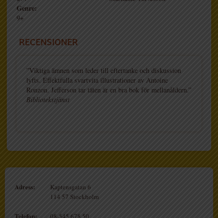
Genre:
9+
RECENSIONER
”Viktiga ämnen som leder till eftertanke och diskussion
lyfts. Effektfulla svartvita illustrationer av Antoine
Ronzon. Jefferson tar täten är en bra bok för mellanåldern.”
Bibliotekstjänst
Adress:
Kaptensgatan 6
114 57 Stockholm
Telefon:
08-545 678 50