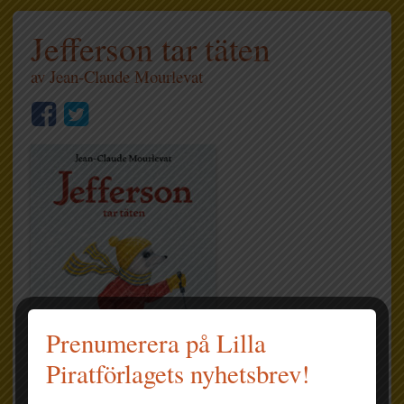
Jefferson tar täten
av
Jean-Claude Mourlevat
Prenumerera på Lilla
Piratförlagets nyhetsbrev!