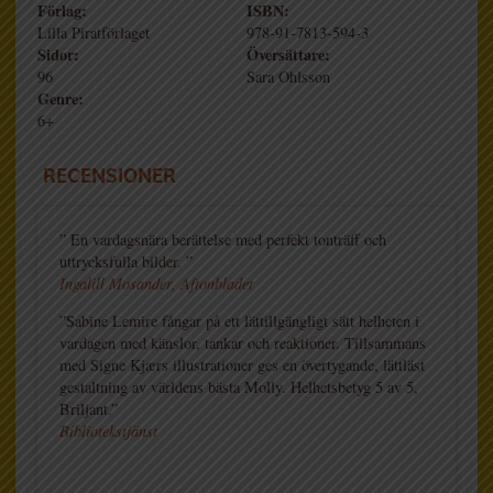
Förlag:
ISBN:
Lilla Piratförlaget
978-91-7813-594-3
Sidor:
Översättare:
96
Sara Ohlsson
Genre:
6+
RECENSIONER
” En vardagsnära berättelse med perfekt tonträff och
uttrycksfulla bilder. ”
Ingalill Mosander, Aftonbladet
”Sabine Lemire fångar på ett lättillgängligt sätt helheten i
vardagen med känslor, tankar och reaktioner. Tillsammans
med Signe Kjærs illustrationer ges en övertygande, lättläst
gestaltning av världens bästa Molly. Helhetsbetyg 5 av 5,
Briljant.”
Bibliotekstjänst