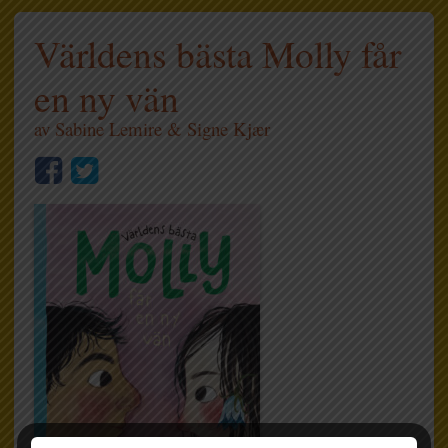
Världens bästa Molly får
en ny vän
av
Sabine Lemire
&
Signe Kjær