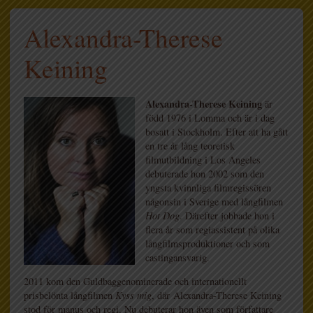
Alexandra-Therese
Keining
Alexandra-Therese Keining
är
född 1976 i Lomma och är i dag
bosatt i Stockholm. Efter att ha gått
en tre år lång teoretisk
filmutbildning i Los Angeles
debuterade hon 2002 som den
yngsta kvinnliga filmregissören
någonsin i Sverige med långfilmen
Hot Dog
. Därefter jobbade hon i
flera år som regiassistent på olika
långfilmsproduktioner och som
castingansvarig.
2011 kom den Guldbaggenominerade och internationellt
prisbelönta långfilmen
Kyss mig
, där Alexandra-Therese Keining
stod för manus och regi. Nu debuterar hon även som författare