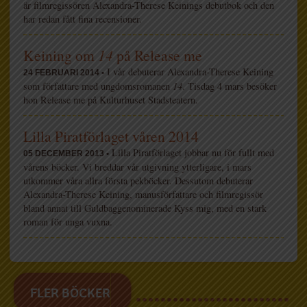
är filmregissören Alexandra-Therese Keinings debutbok och den
har redan fått fina recensioner.
Keining om
14
på Release me
I vår debuterar Alexandra-Therese Keining
24 FEBRUARI 2014 •
som författare med ungdomsromanen
14
. Tisdag 4 mars besöker
hon Release me på Kulturhuset Stadsteatern.
Lilla Piratförlaget våren 2014
Lilla Piratförlaget jobbar nu för fullt med
05 DECEMBER 2013 •
vårens böcker. Vi breddar vår utgivning ytterligare, i mars
utkommer våra allra första pekböcker. Dessutom debuterar
Alexandra-Therese Keining, manusförfattare och filmregissör
bland annat till Guldbaggenominerade Kyss mig, med en stark
roman för unga vuxna.
FLER BÖCKER