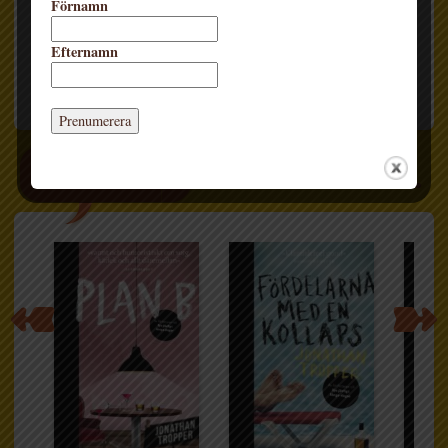
Förnamn
engelska och kreativt skrivande.
Efternamn
FLER BÖCKER