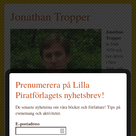
Jonathan Tropper
Jonathan
Tropper
är född
1970 och
bor delvis
i New
York, och
delvis i
Los
Prenumerera på Lilla
Angeles.
Piratförlagets nyhetsbrev!
Han har
hittills
skrivit sex
De senaste nyheterna om våra böcker och författare! Tips på
romaner
evenemang och aktiviteter.
som har
översatts till ett tjugotal språk och hyllats världen över av såväl
E-postadress
kritiker som läsare. Han skriver även manus för film och tv, har
varit med och skapat tv-serien
Banshee
, och är utbildad lärare i