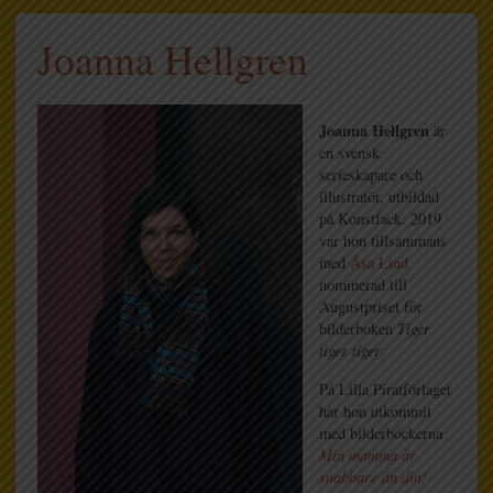
Joanna Hellgren
Joanna Hellgren
är
en svensk
serieskapare och
illustratör, utbildad
på Konstfack. 2019
var hon tillsammans
med
Åsa Lind
nominerad till
Augustpriset för
bilderboken
Tiger
tiger tiger
.
På Lilla Piratförlaget
har hon utkommit
med bilderböckerna
Min mamma är
snabbare än din!