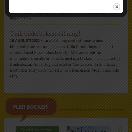
19 OKTOBER 2021 •
och kreativa bilderbok Min mamma är snabbare än din! är
nominerad till Augustpriset i kategorin årets svenska barn- och
ungdomsbok.
Unik bilderboksutställning!
En utställning med det senaste inom
16 AUGUSTI 2021 •
bilderbokskonsten, arrangerad av Lilla Piratförlaget, öppnar i
samband med Stockholms bokhelg. Medverkar gör tio
illustratörer som alla är aktuella med nya böcker, bland andra Pija
Lindenbaum, Anna Höglund och Per Gustavsson. Från utlandet
medverkar Kitty Crowther (BE) och konstnären Mogu Takahashi
(JP).
FLER BÖCKER