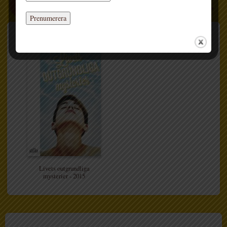
FLER BÖCKER
Livets outgrundliga
mysterier - 2015