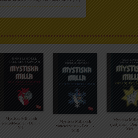
Mystiska Milla och
Mystiska Milla
Mystiska Milla och
jordgubbsgiftet - Den... -
sjustjärnan - Den a
vintercirkusen - Den ... -
2011
2009
2010