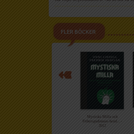
FLER BÖCKER
Mystiska Milla och
Frihetsgudinnans heml... -
2012