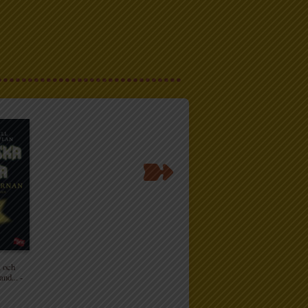
 och
nd... -