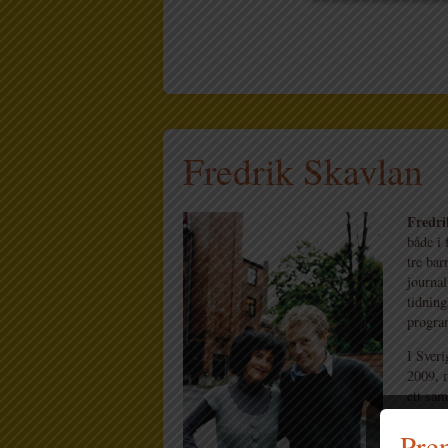
Fredrik Skavlan
Fredri
både i
tre ba
journa
tidnin
progra
I Sveri
2009, 
ett sa
av både
Pren