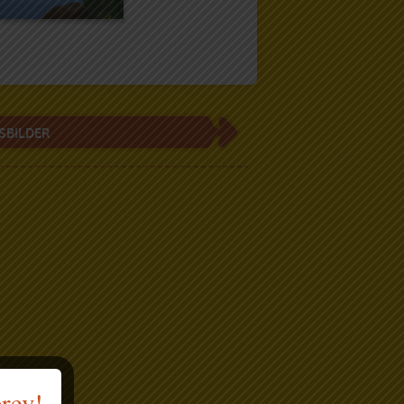
SBILDER
brev!