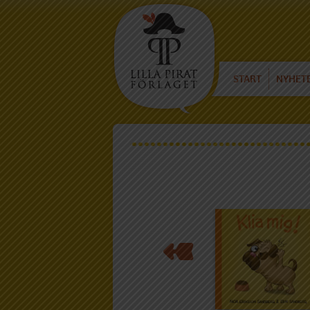
START
NYHET