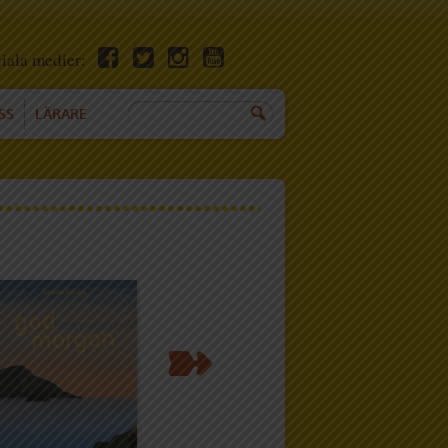
ciala medier:
SS
LÄRARE