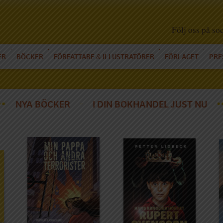
Följ oss på so
ER
BÖCKER
FÖRFATTARE
ILLUSTRATÖRER
FÖRLAGET
PRE
&
NYA BÖCKER
I DIN BOKHANDEL JUST NU