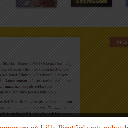
PRES
k
Skavlan
föddes 1966 i Oslo och bor i dag
 födelsestaden och i Stockholm med sambo,
rn och hund. Under tio år arbetade han som
list, kommentator och serietecknare på norska
gar, innan han började jobba som
mledare för olika norska talkshows.
ge fick Fredrik Skavlan sitt stora genombrott
med den populära talkshowen
Skavlan
, som är
marbete mellan NRK och SVT och har hyllats
 kritiker och miljonpublik.
umerera på Lilla Piratförlagets nyhets