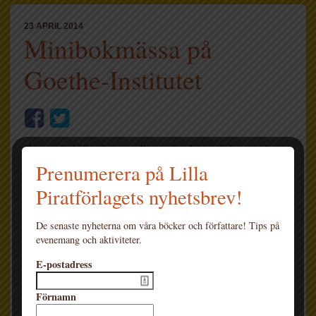
23 APRIL 2014
Minibokmässa på
Goethe-Institutet
Hur ser förhållandet ut mellan tysk och svensk barn- och
ungdomslitteratur? Torsdag 24 april ordnar Goethe-Institut
Prenumerera på Lilla
en tysk-svensk minibokmässa där detta diskuteras närmre.
Piratförlagets nyhetsbrev!
De senaste nyheterna om våra böcker och författare! Tips på
evenemang och aktiviteter.
E-postadress
Förnamn