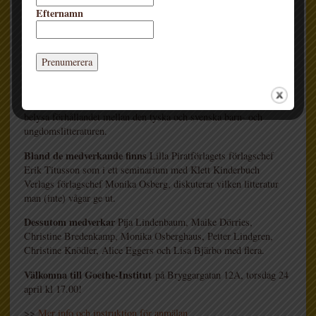
Efternamn
Torsdag 24 april arrangerar
Goethe-Institut i Stockholm, i
samarbete med Översättarcentrum, en tysk-svensk minibokmässa.
Med flera seminarium, inbjudna gäster och bokbord vill man
belysa förhållandet mellan den tyska och svenska barn- och
ungdomslitteraturen.
Bland de medverkande finns
Lilla Piratförlagets förlagschef
Erik Titusson som i ett seminarium med Klett Kinderbuch
Verlags förlagschef Monika Osberg, diskuterar vilken litteratur
man (inte) vågar ge ut.
Dessutom medverkar
Pija Lindenbaum, Maike Dörries,
Christine Bredenkamp, Monika Osberghaus, Petter Lindgren,
Christine Knödler, Alice Eggers och Lisa Bjärbo med flera.
Välkomna till Goethe-Institut
på Bryggargatan 12A, torsdag 24
april kl 17.00!
>>
Mer info och instruktion för anmälan