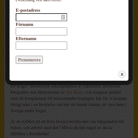
E-postadress
Förnamn
Efternamn
Utifrån samtal och intervjuer med Vera Sundberg (född Sisefsky)
har
Jessica Bab
skrivit en berättelse som är en unik skildring av
en judisk flickas liv och ett vittnesmål från krigsårens Stockholm.
Hur var det att växa upp som judisk flicka i Stockholm under
andra världskriget? Hur påverkades vardagen, hur kändes rädslan
för kriget? Berättelsen ackompanjeras av faktarutor, historiska
fotografier och illustrationer av
Ida Björs
, och fungerar perfekt
som ett komplement till historieundervisningen: här får vi komma
riktigt nära i en berättelse om hur det kunde kännas att vara barn i
Sverige under kriget.
Är du nyfiken på att höra Jessica berätta mer om bakgrunden till
boken, och arbetet med den? Missa då inte något av dessa
tillfällen i Stockholm!