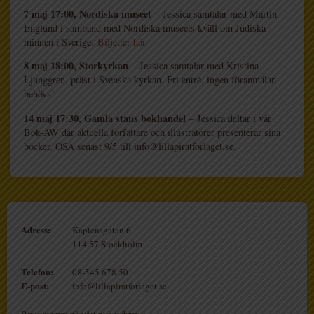
7 maj 17:00, Nordiska museet
– Jessica samtalar med Martin
Englund i samband med Nordiska museets kväll om Judiska
minnen i Sverige.
Biljetter här.
8 maj 18:00, Storkyrkan
– Jessica samtalar med Kristina
Ljunggren, präst i Svenska kyrkan. Fri entré, ingen föranmälan
behövs!
14 maj 17:30, Gamla stans bokhandel
– Jessica deltar i vår
Bok-AW där aktuella författare och illustratörer presenterar sina
böcker. OSA senast 9/5 till info@lillapiratforlaget.se.
Adress:
Kaptensgatan 6
114 57 Stockholm
Telefon:
08-545 678 50
E-post:
info@lillapiratforlaget.se
Prenumerera på vårt nyhetsbrev!