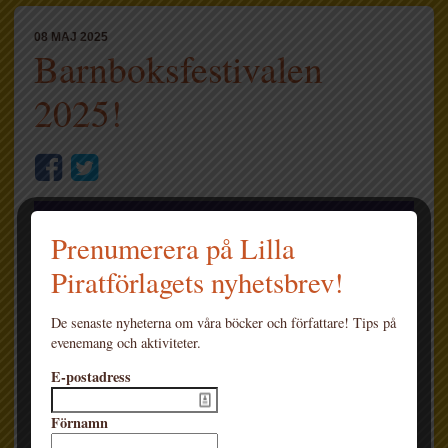
08 MAJ 2025
Barnboksfestivalen
2025!
Prenumerera på Lilla
Piratförlagets nyhetsbrev!
De senaste nyheterna om våra böcker och författare! Tips på
evenemang och aktiviteter.
E-postadress
Förnamn