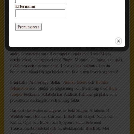
Efternamn
Välkommen till årets stora barnboksfestival! Vi samlar några av
Sveriges populäraste barnboksförfattare och illustratörer till en
hejdundrande fest på Medborgarplatsen i Stockholm. Träffa
barnens nya och gamla favoriter, njut av högläsning och
scenshower, kramas med gosiga maskotar – bland massor av
andra aktiviteter som till exempel tjuvjakt med LasseMajas
detektivbyrå, naturpyssel med Plupp, Muminutställning, skattjakt,
fiskdamm och tipspromenad. I festivalens bokbutik kan du
botanisera bland härliga böcker och få din nya favorit signerad!
Från Lilla Piratförlaget deltar
Annika Leone
och
Bettina
Johansson
som bjuder på högläsning och liveritning med
Bara
rumpor
-böckerna. Alfabeta har Andreas Palmaer på plats, som
presenterar deckargåtor och knasig fakta.
Barnboksfestivalen arrangeras av bokförlagen Alfabeta, B
Wahlströms, Bonnier Carlsen, Lilla Piratförlaget, Natur och
Kultur, Opal och Rabén och Sjögren i samarbete med
Tranströmerbiblioteket och barnbokhandeln BokBok. Mer