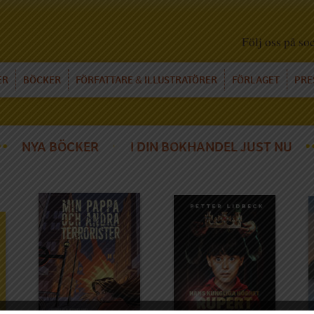
Följ oss på so
ER
BÖCKER
FÖRFATTARE
ILLUSTRATÖRER
FÖRLAGET
PRE
&
NYA BÖCKER
I DIN BOKHANDEL JUST NU