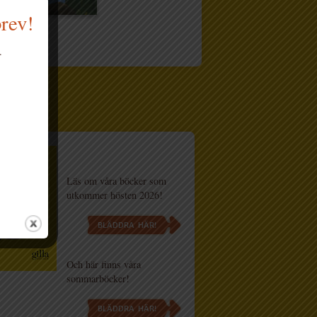
brev!
.
og
Läs om våra böcker som
utkommer hösten 2026!
BLÄDDRA HÄR!
Och här finns våra
sommarböcker!
BLÄDDRA HÄR!