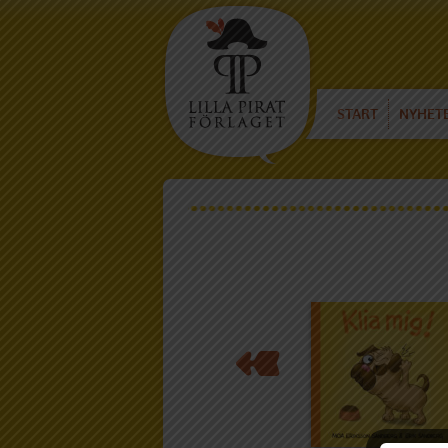
START
NYHET