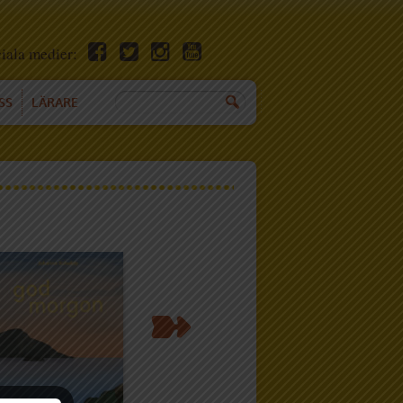
ciala medier:
SS
LÄRARE