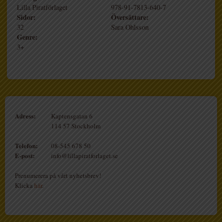
Lilla Piratförlaget
978-91-7813-640-7
Sidor:
Översättare:
32
Sara Ohlsson
Genre:
3+
Adress:
Kaptensgatan 6
114 57 Stockholm
Telefon:
08-545 678 50
E-post:
info@lillapiratforlaget.se
Prenumerera på vårt nyhetsbrev!
Klicka
här
.