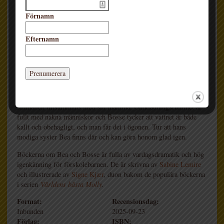
Förnamn
Efternamn
I skåpen ska man hänga sina kläder. Sen måste man duscha och
sätta på sig badkläder. Och äntligen är det dags att hoppa ner i den
stora bassängen. Bea tvekar inte en sekund utan flyger i från
kanten. Men Bosse klamrar sig fast vid mamma. Vattnet är kallt
och han kan inte simma.
I tredje boken om tvillingarna Bea och Bosse besöker de
simhallen tillsammans med sin mamma. Omklädningsrummet är
fullt med nakna människor och Bosse tycker att vattnet är både
kallt och obehagligt, och man får det i ögonen. Tur att hans
modiga syster Bea finns där och kan göra honom glad igen.
Böckerna om Bea och Bosse är fulla av vardagsdramatik och hög
igenkänning för förskolebarnen. De är skrivna av
Sabine Lemire
och illustrerade av
Signe Kjær
, duon bakom de populära böckerna
i serien
Världens bästa Molly
.
Format:
Recensionsdag:
Inbunden
2025-09-23
Förlag:
ISBN: