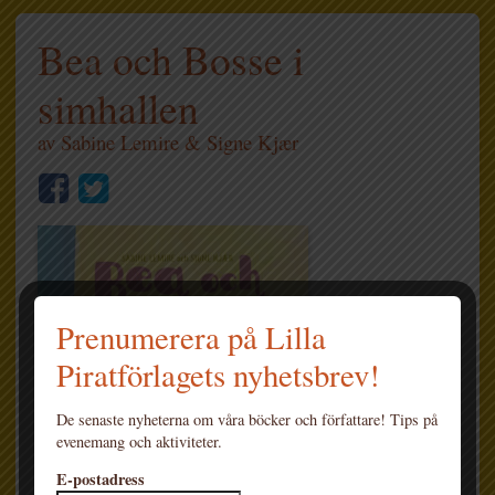
Bea och Bosse i
simhallen
av
Sabine Lemire
&
Signe Kjær
Prenumerera på Lilla
Piratförlagets nyhetsbrev!
De senaste nyheterna om våra böcker och författare! Tips på
evenemang och aktiviteter.
E-postadress