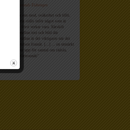
Wetter, Mariestads-Tidningen
ker bilderbok om mod, osäkerhet och tillit,
litet kaninhjärta ställs inför något som är
törre än det först verkar vara. Särskilt
r samspelet mellan text och bild där
tionerna inte sällan är det viktigaste när det
tt driva berättelsen framåt. [...] ... en utmärkt
ok som öppnar upp för samtal om rädsla,
het och självförtroende”
kstjänst