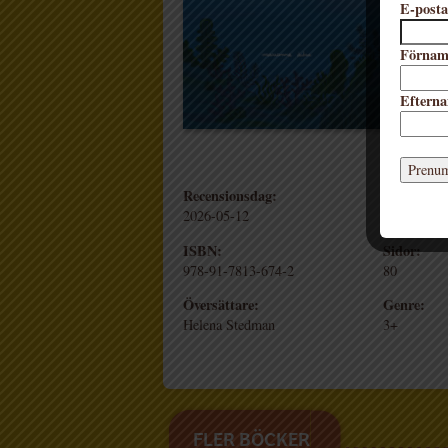
E-posta
En st
möta 
Förna
mycke
Eftern
Form
Inbu
Recensionsdag:
Förlag:
2026-05-12
Lilla Piratf
ISBN:
Sidor:
978-91-7813-674-2
80
Översättare:
Genre:
Helena Stedman
3+
FLER BÖCKER