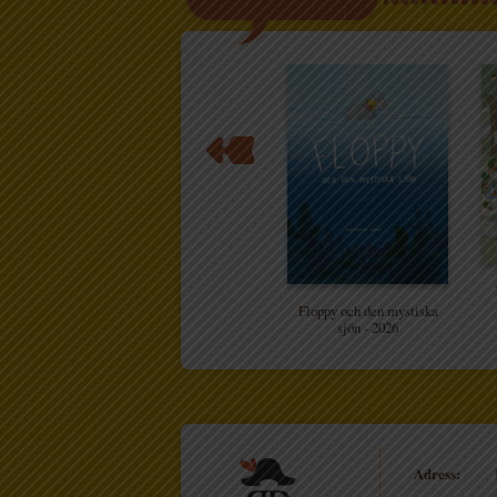
Floppy och den mystiska
sjön - 2026
Adress: