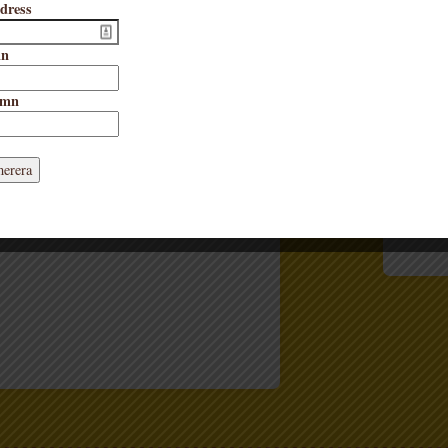
dress
Birthe 
ämningsfull berättelse om att vara modig och
”en vac
sina rädslor. När du gör det, har du ofta
mn
där ett 
t att vinna.
mycket s
amn
starkt ä
illustra
at:
gäller a
nden
bilderb
nyfiken
Bibliote
örlaget