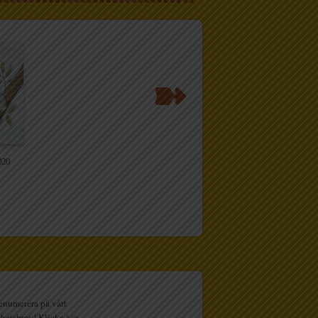
020
enumerera på vårt
hetsbrev! Klicka
här
.