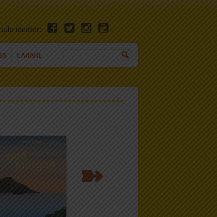
ciala medier:
SS
LÄRARE