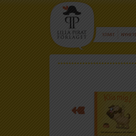
START
NYHET