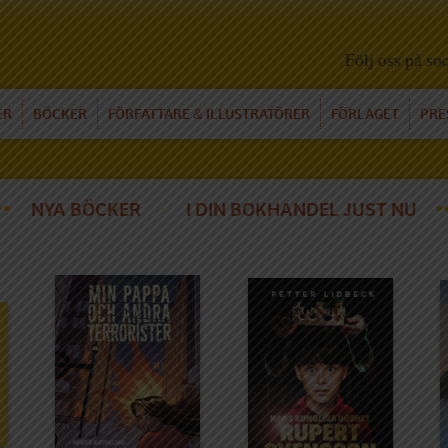
Följ oss på so
ER
BÖCKER
FÖRFATTARE
ILLUSTRATÖRER
FÖRLAGET
PRE
&
NYA BÖCKER
I DIN BOKHANDEL JUST NU