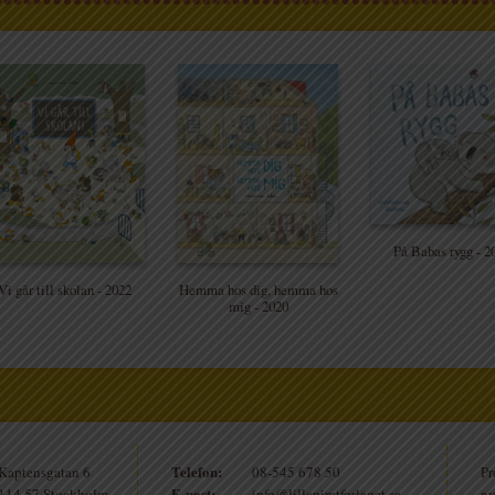
På Babas rygg - 2
Vi går till skolan - 2022
Hemma hos dig, hemma hos
mig - 2020
Telefon:
Kaptensgatan 6
08-545 678 50
Pr
E-post:
114 57 Stockholm
info@lillapiratforlaget.se
ny