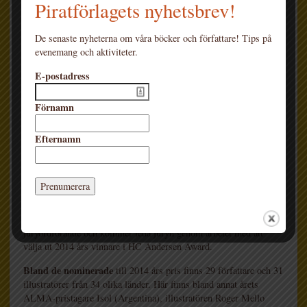
Piratförlagets nyhetsbrev!
De senaste nyheterna om våra böcker och författare! Tips på
evenemang och aktiviteter.
E-postadress
Förnamn
Under årets barnbokmässa i Bologna tillkännagavs
2014 års
Efternamn
jury samt nominerade till Hans Christian Andersen Award. Som
Erik
Titusson
enda svensk har
, vd och förläggare på Lilla
Piratförlaget, valts ut att ingå i den internationella juryn.
Juryn, som har valts
ut av IBBY:s ledningsgrupp utifrån de
nationella sektionernas nomineringar, består av tio framstående
medlemmar från hela världen. María Jesús Gil från Spanien är
juryordförande och kommer leda juryn genom arbetet med att
välja ut 2014 års vinnare i HC Andersen Award.
Bland de nominerade
till 2014 års pris finns 29 författare och 31
illustratörer från 34 olika länder. Här finns bland annat årets
ALMA-pristagare Isol (Argentina), illustratören Roger Mello