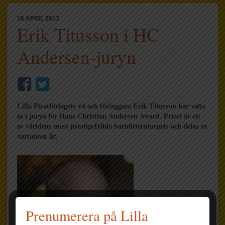
18 APRIL 2013
Erik Titusson i HC
Andersen-juryn
Lilla Piratförlagets vd och förläggare Erik Titusson har valts
in i juryn för Hans Christian Andersen Award. Priset är ett
av världens mest prestigefyllda barnlitteraturpris och delas ut
vartannat år.
Prenumerera på Lilla