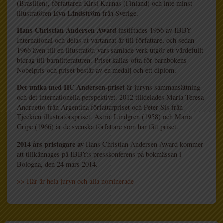
(Brasilien), författaren Kirsi Kunnas (Finland) och inte minst
Eva
Lindström
illustratören
från Sverige.
Hans Christian Andersen Award
instiftades 1956 av IBBY
International och delas ut vartannat år till författare, och sedan
1966 även till en illustratör, vars samlade verk utgör ett värdefullt
bidrag till barnlitteraturen. Priset kallas ofta för barnbokens
Nobelpris och priset består av en medalj och ett diplom.
Det unika med HC Andersen-priset
är juryns sammansättning
och det internationella perspektivet. 2012 tilldelades María Teresa
Andruetto från Argentina författarpriset och Peter Sís från
Tjeckien illustratörspriset. Astrid Lindgren (1958) och Maria
Gripe (1966) är de svenska författare som har fått priset.
2014 års pristagare av
Hans Christian Andersen Award kommer
att tillkännages på IBBY:s presskonferens på bokmässan i
Bologna, den 24 mars 2014.
>> Här är hela juryn och alla nominerade