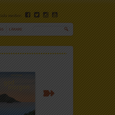
ciala medier:
SS
LÄRARE