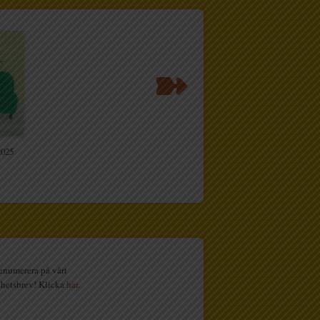
2025
enumerera på vårt
hetsbrev! Klicka
här
.