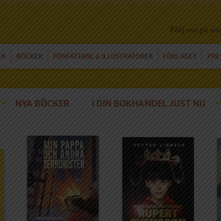
Följ oss på so
ER
BÖCKER
FÖRFATTARE
ILLUSTRATÖRER
FÖRLAGET
PRE
&
NYA BÖCKER
I DIN BOKHANDEL JUST NU