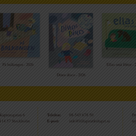
På balkongen - 2026
Ellas små fötter - 
Dinos disco - 2026
Telefon:
Kaptensgatan 6
08-545 678 50
Pr
E-post:
114 57 Stockholm
info@lillapiratforlaget.se
ny