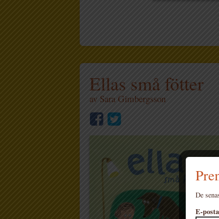
Ellas små fötter
av
Sara Gimbergsson
Pren
De senas
E-posta