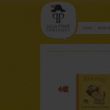
START
NYHET