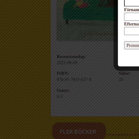
Förna
Eftern
Recensionsdag:
Förlag:
2025-09-09
Lilla Piratf
ISBN:
Sidor:
978-91-7813-627-8
20
Genre:
0-3
FLER BÖCKER