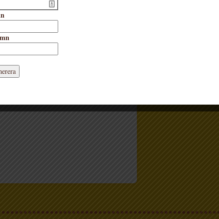
minsta barnens rörelsemönster är
mn
fenomenal. Och här får vi vara med i
glädjen att ta de där första, svajiga
stegen, som är så mycket lättare att
amn
ta om man har ett mål.
Format:
Board book
örlaget