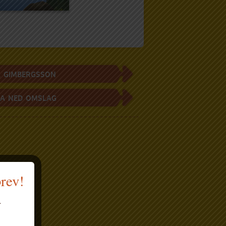
 GIMBERGSSON
A NED OMSLAG
brev!
.