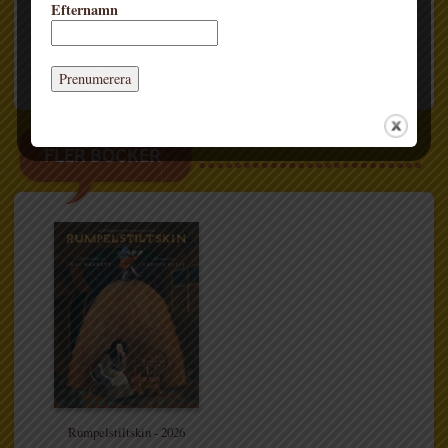
Efternamn
Rumpelstiltskin
.
Hon är också en av tretton bilderboksskapare
som finns representerade i boken
Bilderboksmakare band 2
.
FLER BÖCKER
Rumpelstiltskin - 2026