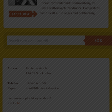
litteraturpresenterande sammanhang av
Lilla Piratförlagets produkter. Fotografens
namn skall alltid anges vid publicering.
LADDA HEM
SÖK
Adress:
Kaptensgatan 6
114 57 Stockholm
Telefon:
08-545 678 50
E-post:
info@lillapiratforlaget.se
Prenumerera på vårt nyhetsbrev!
Klicka
här
.