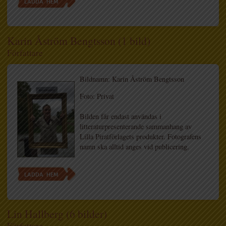
LADDA HEM
Karin Åström Bengtsson (1 bild)
Författare
Bildnamn: Karin Åström Bengtsson
Foto: Privat
Bilden får endast användas i
litteraturpresenterande sammanhang av
Lilla Piratförlagets produkter. Fotografens
namn ska alltid anges vid publicering.
LADDA HEM
Lin Hallberg (6 bilder)
Författare