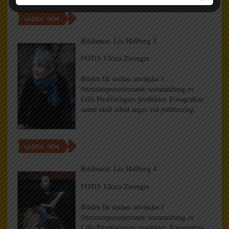
LADDA HEM
Bildnamn: Lin Hallberg 3
FOTO: Ulrica Zwenger
Bilden får endast användas i
litteraturpresenterande sammanhang av
Lilla Piratförlagets produkter. Fotografens
namn skall alltid anges vid publicering.
LADDA HEM
Bildnamn: Lin Hallberg 4
FOTO: Ulrica Zwenger
Bilden får endast användas i
litteraturpresenterande sammanhang av
Lilla Piratförlagets produkter. Fotografens