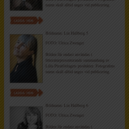
namn skall alltid anges vid publicering.
LADDA HEM
Bildnamn: Lin Hallberg 5
FOTO: Ulrica Zwenger
Bilden får endast användas i
litteraturpresenterande sammanhang av
Lilla Piratförlagets produkter. Fotografens
namn skall alltid anges vid publicering.
LADDA HEM
Bildnamn: Lin Hallberg 6
FOTO: Ulrica Zwenger
Bilden får endast användas i