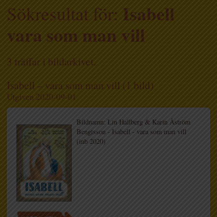
Isabell
Sökresultat för:
vara som man vill
3 träffar i bildarkivet.
Isabell – vara som man vill (1 bild)
Utgiven 2020-09-01
Bildnamn: Lin Hallberg & Karin Åström
Bengtsson - Isabell - vara som man vill
(inb 2020)