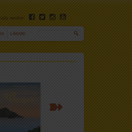
ciala medier:
SS
LÄRARE