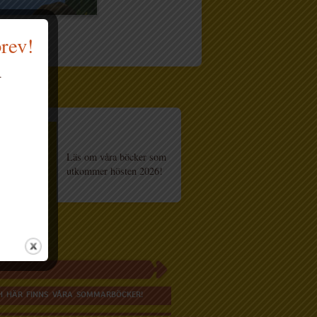
brev!
.
Läs om våra böcker som
utkommer hösten 2026!
H HÄR FINNS VÅRA SOMMARBÖCKER!