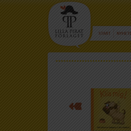
START
NYHET