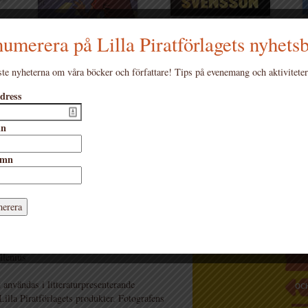
umerera på Lilla Piratförlagets nyhets
te nyheterna om våra böcker och författare! Tips på evenemang och aktiviteter
dress
lippo Vanzo
mn
amn
k Bergström och Filippo Vanzo 1
llenius
 användas i litteraturpresenterande
OC
lla Piratförlagets produkter. Fotografens