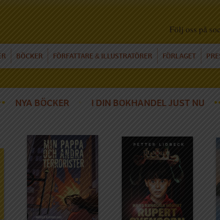
Följ oss på so
ER
BÖCKER
FÖRFATTARE
ILLUSTRATÖRER
FÖRLAGET
PRE
&
NYA BÖCKER
I DIN BOKHANDEL JUST NU