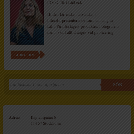
FOTO: Siri Lidbeck
Bilden får endast användas i
litteraturpresenterande sammanhang av
Lilla Piratförlagets produkter. Fotografens
namn skall alltid anges vid publicering.
LADDA HEM
SÖK
Adress:
Kaptensgatan 6
114 57 Stockholm