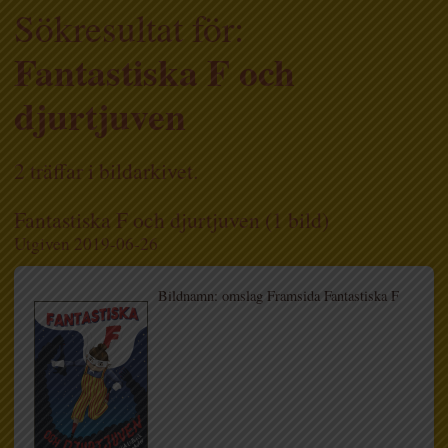
Sökresultat för:
Fantastiska F och
djurtjuven
2 träffar i bildarkivet.
Fantastiska F och djurtjuven (1 bild)
Utgiven 2019-06-26
Bildnamn: omslag Framsida Fantastiska F