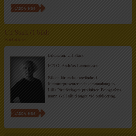
LADDA HEM
Ulf Stark (1 bild)
Författare
Bildnamn: Ulf Stark
FOTO: Andréas Lennartsson.
Bilden får endast användas i
litteraturpresenterande sammanhang av
Lilla Piratförlagets produkter. Fotografens
namn skall alltid anges vid publicering.
LADDA HEM