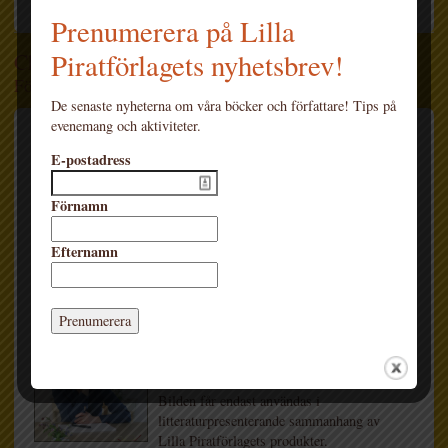
Prenumerera på Lilla
Piratförlagets nyhetsbrev!
Charlotte Ramel (2 bilder)
Författare
De senaste nyheterna om våra böcker och författare! Tips på
evenemang och aktiviteter.
Bildnamn: Charlotte Ramel 2_foto privat
E-postadress
FOTO: privat
Förnamn
Bilden får endast användas i
litteraturpresenterande sammanhang av
Efternamn
Lilla Piratförlagets produkter. Fotografens
LADDA HEM
namn skall alltid anges vid publicering.
Bildnamn: Charlotte Ramel
FOTO: Privat
Bilden får endast användas i
litteraturpresenterande sammanhang av
Lilla Piratförlagets produkter.