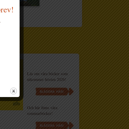
brev!
.
og
Läs om våra böcker som
utkommer hösten 2026!
BLÄDDRA HÄR!
Och här finns våra
sommarböcker!
BLÄDDRA HÄR!