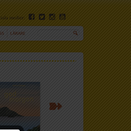
ciala medier:
SS
LÄRARE