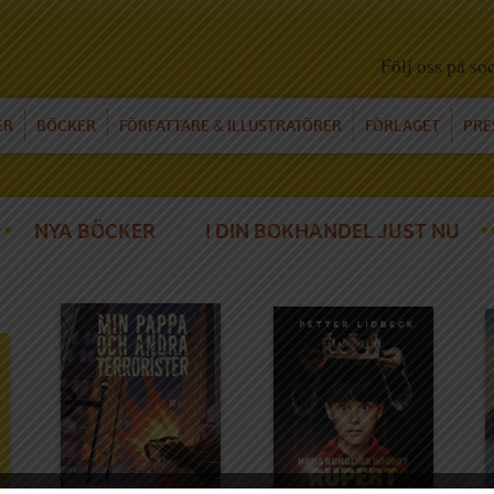
Följ oss på so
ER
BÖCKER
FÖRFATTARE
ILLUSTRATÖRER
FÖRLAGET
PRE
&
NYA BÖCKER
I DIN BOKHANDEL JUST NU