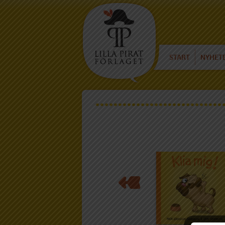
START
NYHET