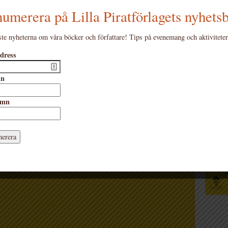
umerera på Lilla Piratförlagets nyhets
te nyheterna om våra böcker och författare! Tips på evenemang och aktiviteter
dress
d gör du om jag
Katal
mn
amn
ing på Bokslukaren. Kom och lyssna på Mats
erboken
Vad gör du om jag får en vän?
.