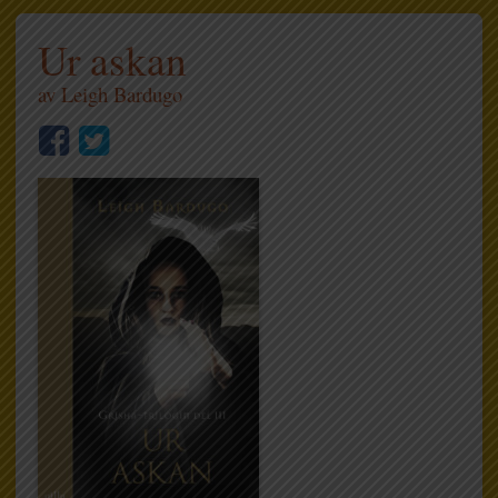
Ur askan
av
Leigh Bardugo