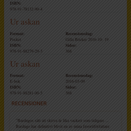
ISBN:
978-91-78132-90-4
Ur askan
Format:
Recensionsdag:
Pocket
Gilla Böcker 2016-10- 19
ISBN:
Sidor:
978-91-88279-29-3
368
Ur askan
Format:
Recensionsdag:
E-bok
2016-03-09
ISBN:
Sidor:
978-91-88281-00-5
368
RECENSIONER
”Bardugos sätt att skriva är lika vackert som tidigare ...
Bardugo har definitivt blivit en av mina favoritförfattare