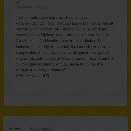
...”
Tickmicks bokblogg
”Det är våldsamt och grymt, stundtals rena
skräckskildringen. Men Bardugo kan också berätta ömsint
om kärlek och vackert om vänskap. Skickligt omskapar
hon myten om Hjältens resa – om död och uppståndelse.
Cirkeln sluts. Vid hemkomsten är allt förändrat. De
fantasieggande miljöernas detaljrikedom och personernas
komplexitet, allt sammanhållet av det gnistrande språket
som är följsamt översatt av Carina Jansson, leder fram till
en crescendoavslutning som tar andan ur en. Grisha-
trilogin är storslagen fantasy! ”
Gull Åkerblom, BTJ
Adress:
Kaptensgatan 6