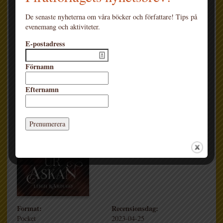
Sidor:
Översättare:
368
Carina Jansson
De senaste nyheterna om våra böcker och författare! Tips på
Genre:
evenemang och aktiviteter.
12+
E-postadress
Ur askan
Förnamn
Efternamn
Format:
Recensionsdag:
Pocket
2023-04-25