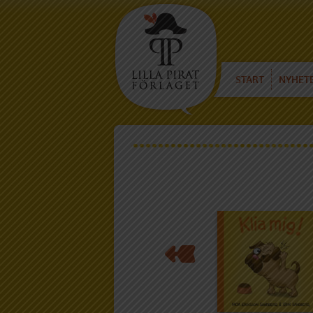
START
NYHET