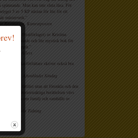
å spännande. Man kan inte sluta läsa. För
etyget 5 av 5 KP nästan för lite för ett
här mästerverk.”
ian Rasmusson, Kamratposten
ojken (Lilla Piratförlaget) av Kristina
brev!
 är en spännande och lite mystisk bok för
n 9 år och uppåt.”
.
 Tufvesson, Allers
lysande deckarförfattare skriver också bra
.”
 Gustavsson, Aftonbladet Söndag
aren skriver lättläst utan att förenkla och den
de och spökhistorieaktiga berättelsen vävs
d en historia om familj och samhälle av
lström, Borås Tidning
r recensioner