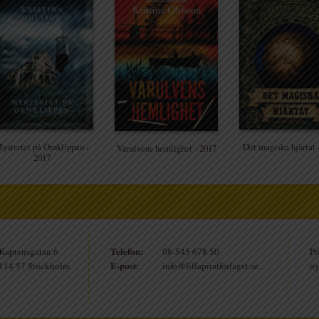
ysteriet på Örnklippan -
Det magiska hjärtat 
Varulvens hemlighet - 2017
2017
Telefon:
Kaptensgatan 6
08-545 678 50
Pr
E-post:
114 57 Stockholm
info@lillapiratforlaget.se
ny