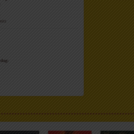
0
:
mitz
sdag:
5