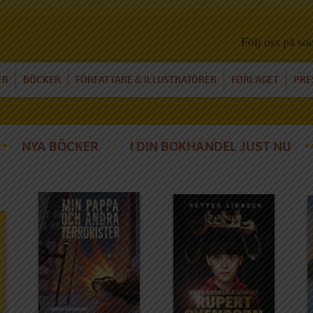
Följ oss på so
ER
BÖCKER
FÖRFATTARE
ILLUSTRATÖRER
FÖRLAGET
PRE
&
NYA BÖCKER
I DIN BOKHANDEL JUST NU