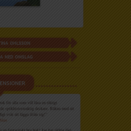
TINA OHLSSON
A NED OMSLAG
ENSIONER
k för alla som vill läsa en riktigt
de spökhistorieaktig deckare. Räkna med att
igt svår att lägga ifrån sig!”
blan
r en fantastiskt bra bok! Jag har aldrig läst