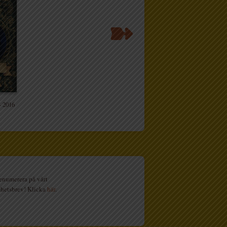
- 2016
enumerera på vårt
hetsbrev! Klicka
här
.