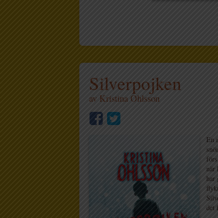
Silverpojken
av
Kristina Ohlsson
En 
snö
förs
när 
har
flyk
Silv
det 