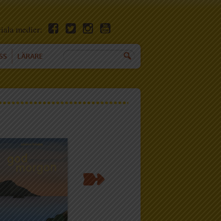
ciala medier:
SS
LÄRARE