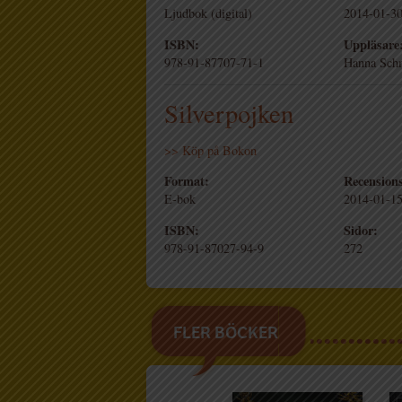
Ljudbok (digital)
2014-01-3
ISBN:
Uppläsare
978-91-87707-71-1
Hanna Sch
Silverpojken
>> Köp på Bokon
Format:
Recension
E-bok
2014-01-1
ISBN:
Sidor:
978-91-87027-94-9
272
FLER BÖCKER