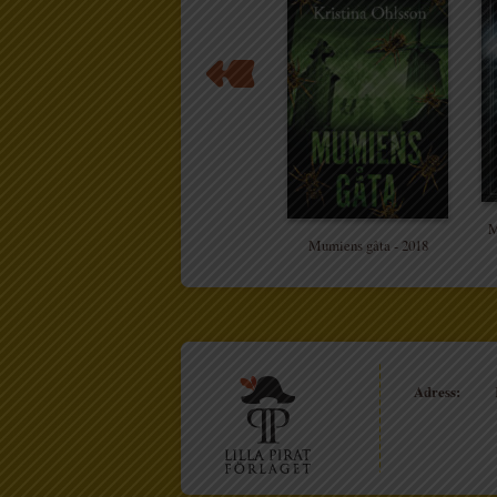
M
Mumiens gåta - 2018
Adress: