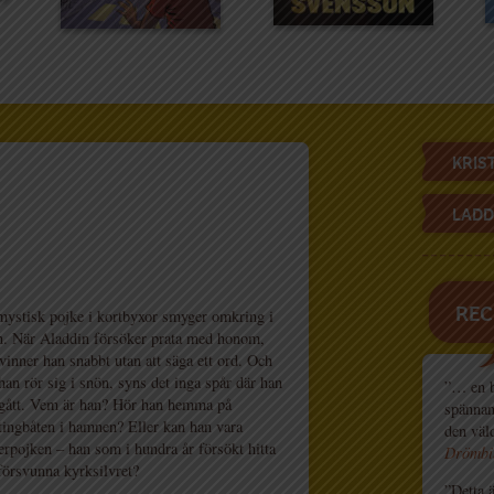
KRIS
LADD
REC
mystisk pojke i kortbyxor smyger omkring i
n. När Aladdin försöker prata med honom,
vinner han snabbt utan att säga ett ord. Och
han rör sig i snön, syns det inga spår där han
”… en bo
 gått. Vem är han? Hör han hemma på
spännan
tingbåten i hamnen? Eller kan han vara
den väld
erpojken – han som i hundra år försökt hitta
Drömbi
försvunna kyrksilvret?
”Detta ä