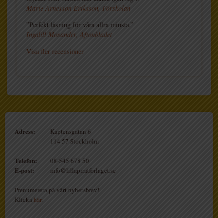
Marie Arnesson Eriksson, Förskolan
”Perfekt läsning för våra allra minsta.”
Ingalill Mosander, Aftonbladet
Visa fler recensioner
Adress:
Kaptensgatan 6
114 57 Stockholm
Telefon:
08-545 678 50
E-post:
info@lillapiratforlaget.se
Prenumerera på vårt nyhetsbrev!
Klicka
här
.