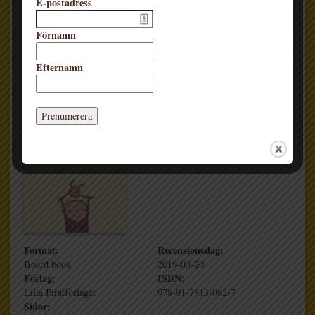
E-postadress
ISBN:
Sidor:
978-91-87027-26-0
32
Förnamn
Genre:
0-3
Efternamn
Pom och Pim
Format:
Recensionsdag:
Board book
2019-03-20
Förlag:
ISBN:
Lilla Piratförlaget
978-91-7813-062-7
Sidor: