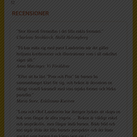
32
RECENSIONER
”Stor filosofi förmedlas i det lilla enkla formatet.”
Charlotte Strohkirch, Hallå Helsingborg
”Få kan mäta sig med paret Landström när det gäller
briljanta korthistorier och illustrationer som i all enkelhet
säger allt.”
Anna Matzinger, Vi Föräldrar
”Efter att ha läst ”Pom och Pim” lär barnen ha
sammanhanget klart för sig, och boken är dessutom en
riktigt visuell karamell med sina mjuka former och bleka
pasteller.”
Maria Store, Eskilstuna-Kuriren
”Lena och Olof Landström har återigen lyckats att skapa en
bok som fångar de allra yngsta. ... Boken är väldigt enkel
och anspråkslös, men fångar ändå barnen. Både bild och
text utgår ifrån det lilla barnets perspektiv och det finns
mycket som barnen kan känna igen sig i.”