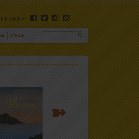
ciala medier:
SS
LÄRARE