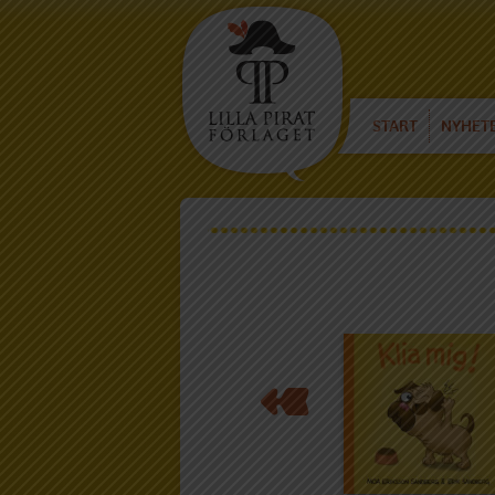
START
NYHET