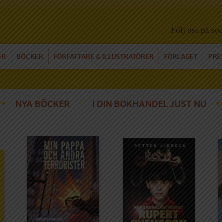
Följ oss på so
ER
BÖCKER
FÖRFATTARE
ILLUSTRATÖRER
FÖRLAGET
PRE
&
NYA BÖCKER
I DIN BOKHANDEL JUST NU