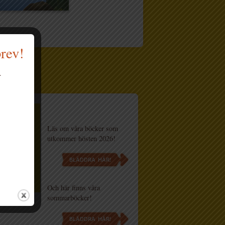
brev!
og
.
Läs om våra böcker som
utkommer hösten 2026!
BLÄDDRA HÄR!
Och här finns våra
sommarböcker!
BLÄDDRA HÄR!