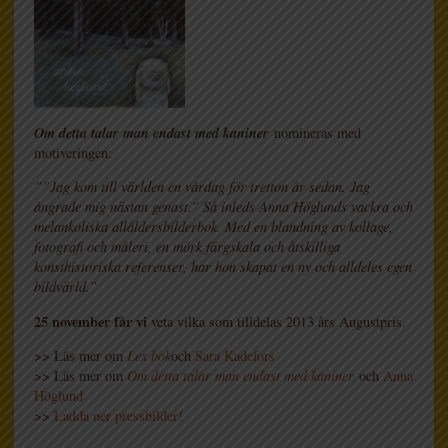
Om detta talar man endast med kaniner
nomineras med
motiveringen:
””Jag kom till världen en vårdag för tretton år sedan. Jag
ångrade mig nästan genast.” Så inleds Anna Höglunds vackra och
melankoliska allåldersbilderbok. Med en blandning av kollage,
fotografi och måleri, en mörk färgskala och åtskilliga
konsthistoriska referenser, har hon skapat en ny och alldeles egen
bildvärld.”
25 november får vi
veta vilka som tilldelas 2013 års Augustpris.
>> Läs mer om
Lex bok
och
Sara Kadefors
>> Läs mer om
Om detta talar man endast med kaniner
och
Anna
Höglund
>>
Ladda ner pressbilder!