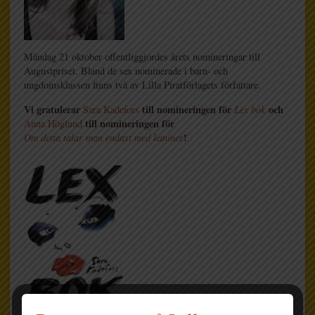
Måndag 21 oktober offentliggjordes årets nomineringar till
Augustpriset. Bland de sex nominerade i barn- och
ungdomsklassen finns två av Lilla Piratförlagets författare.
Vi gratulerar
till nomineringen för
och
Sara Kadefors
Lex bok
till nomineringen för
Anna Höglund
!
Om detta talar man endast med kaniner