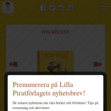
Visa/
men
NYA BÖCKER
Prenumerera på Lilla
Piratförlagets nyhetsbrev!
De senaste nyheterna om våra böcker och författare! Tips på
evenemang och aktiviteter.