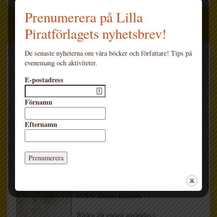
Prenumerera på Lilla
Mia Öström (3 bilder)
Piratförlagets nyhetsbrev!
Författare
De senaste nyheterna om våra böcker och författare! Tips på
Bildnamn: Mia Öström
evenemang och aktiviteter.
FOTO: Daniel Ekbladh
E-postadress
Bilden får endast användas i
Förnamn
litteraturpresenterande sammanhang av
Lilla Piratförlagets produkter. Fotografens
namn skall alltid anges vid publicering.
Efternamn
LADDA HEM
Bildnamn: Mia Öström
FOTO: Daniel Ekbladh
Bilden får endast användas i