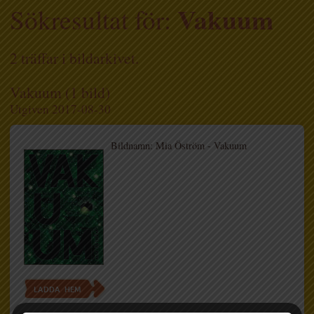
Vakuum
Sökresultat för:
2 träffar i bildarkivet.
Vakuum (1 bild)
Utgiven 2017-08-30
Bildnamn: Mia Öström - Vakuum
LADDA HEM