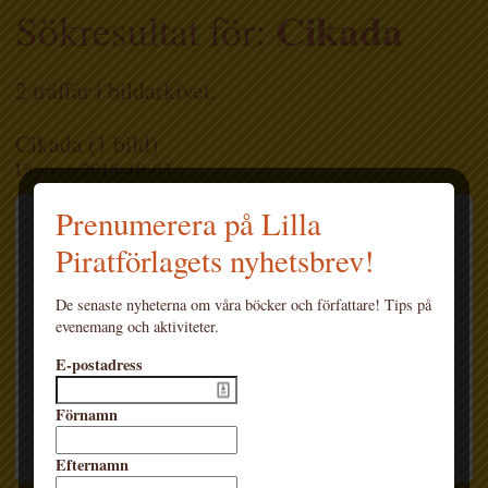
Cikada
Sökresultat för:
2 träffar i bildarkivet.
Cikada (1 bild)
Utgiven 2018-10-03
Prenumerera på Lilla
Bildnamn: Shaun Tan – Cikada (inbunden
2018)
Piratförlagets nyhetsbrev!
De senaste nyheterna om våra böcker och författare! Tips på
evenemang och aktiviteter.
E-postadress
Förnamn
LADDA HEM
Efternamn