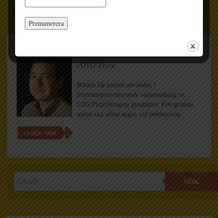
Shaun Tan (1 bild)
Författare
Bildnamn: Shaun Tan
FOTO: Privat
Bilden får endast användas i
litteraturpresenterande sammanhang av
Lilla Piratförlagets produkter. Fotografens
namn ska alltid anges vid publicering.
LADDA HEM
SÖK