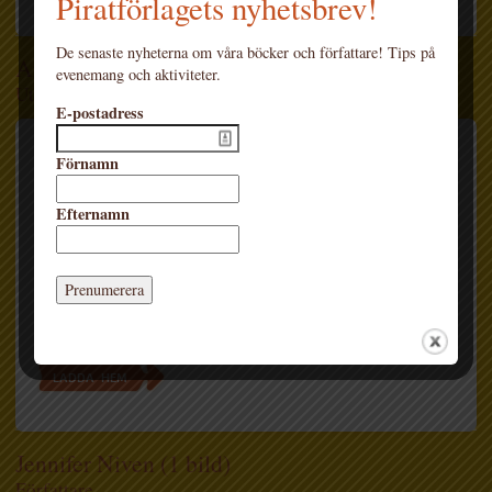
Piratförlagets nyhetsbrev!
De senaste nyheterna om våra böcker och författare! Tips på
Andetag (1 bild)
evenemang och aktiviteter.
Utgiven 2021-04-27
E-postadress
Bildnamn: Jennifer Niven - Andetag
Förnamn
(flexband 2021)
Efternamn
LADDA HEM
Jennifer Niven (1 bild)
Författare