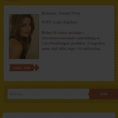
Bildnamn: Jennifer Niven
FOTO: Louis Kapeleris
Bilden får endast användas i
litteraturpresenterande sammanhang av
Lilla Piratförlagets produkter. Fotografens
namn skall alltid anges vid publicering.
LADDA HEM
SÖK