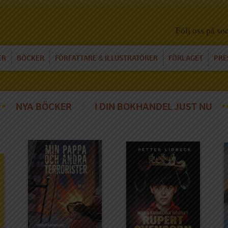
Följ oss på so
ER
BÖCKER
FÖRFATTARE
ILLUSTRATÖRER
FÖRLAGET
PRE
&
NYA BÖCKER
I DIN BOKHANDEL JUST NU