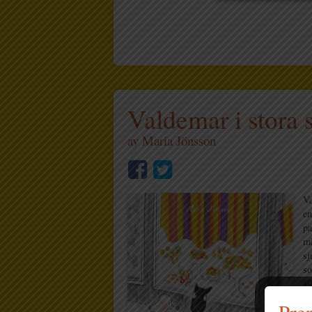
Valdemar i stora 
av
Maria Jönsson
Va
en
pa
mä
sj
so
al
o
Pren