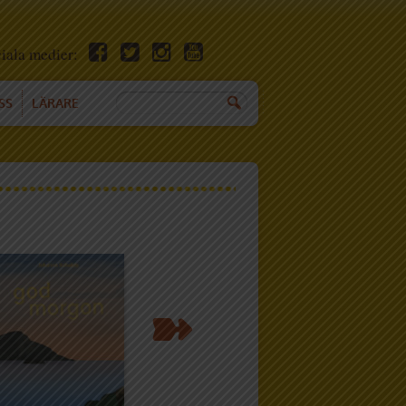
ciala medier:
SS
LÄRARE