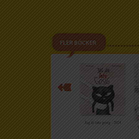
FLER BÖCKER
Jag är inte gosig - 2024
V