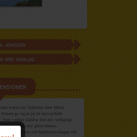
A JÖNSSON
A NED OMSLAG
ENSIONER
femte boken om Valdemar låter Maria
 honom ge sig ut på ett ansvarsfullt
. Som vanligt skildrar hon det vardagliga
samhet och en stor glimt humor.
spektivet härskar och berättelsen fångar och
brev!