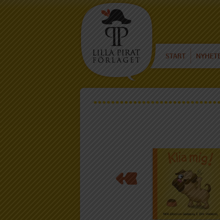
START
NYHET