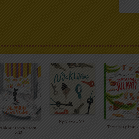
Nycklarna - 2021
Tomtarnas julnatt -
aldemar i stora staden -
2023