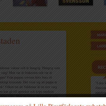
MARI
staden
LADD
REC
ldemar vaknar och är hungrig. Hungrig som
 varg! Men var är frukosten och var är
ppa? Från pappas sovrum hörs bara ett
rkligt kraxande. Det visar sig att pappa är
”I den 
uk! Vilken tur att Valdemar är en stor varg
Jönsson
m kan gå till apoteket och köpa medicin
uppdrag
ldeles själv. Men på vägen dit passerar man
med var
ckså godisbutiken …
Barnper
umerera på Lilla Piratförlagets nyhets