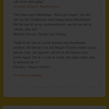
och röstar nästa gång.”
Veroniqa Sjöquist, Barnboksprat
”Det finns inget tillrättalagt i 'Rösta på vargen!' och den
står sig väl i konkurrens med många andra bilderböcker.
Det här kan bli en ny småbarnsfavorit, oavsett om det är
valtider eller inte.”
Matilda Nilsson, Upsala Nya Tidning
”Ändå är det inte en cynisk barnbok om demokratins
problem, för Davide Cali och Magali Clavelet ställer sig på
djurens sida, rakt igenom, och det är där bokens stora
styrka ligger. Det är vi som är så här, inte några andra som
är dummare än vi.”
Pia Huss, Dagens Nyheter
Visa fler recensioner