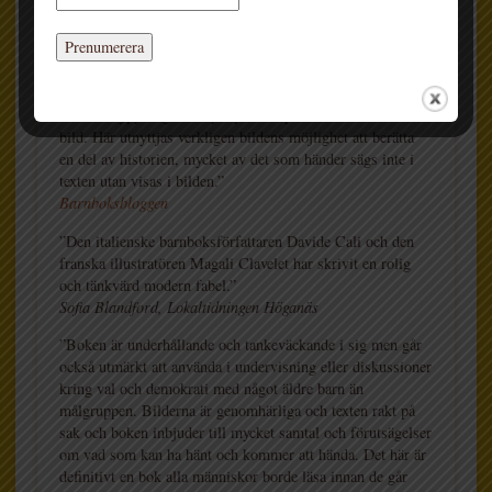
RECENSIONER
”Boken är vass, humoristisk och en smula läskig. Den är
också ett ypperligt exempel på samspelet mellan text och
bild. Här utnyttjas verkligen bildens möjlighet att berätta
en del av historien, mycket av det som händer sägs inte i
texten utan visas i bilden.”
Barnboksbloggen
”Den italienske barnboksförfattaren Davide Cali och den
franska illustratören Magali Clavelet har skrivit en rolig
och tänkvärd modern fabel.”
Sofia Blandford, Lokaltidningen Höganäs
”Boken är underhållande och tankeväckande i sig men går
också utmärkt att använda i undervisning eller diskussioner
kring val och demokrati med något äldre barn än
målgruppen. Bilderna är genomhärliga och texten rakt på
sak och boken inbjuder till mycket samtal och förutsägelser
om vad som kan ha hänt och kommer att hända. Det här är
definitivt en bok alla människor borde läsa innan de går