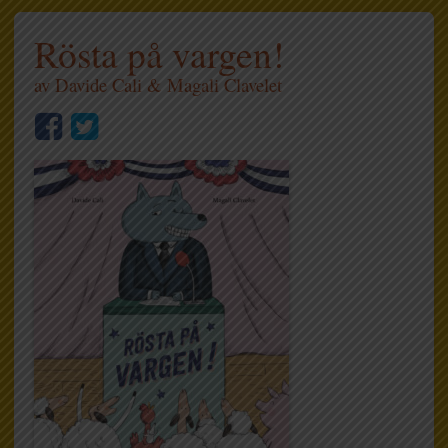
Rösta på vargen!
av
Davide Cali
&
Magali Clavelet