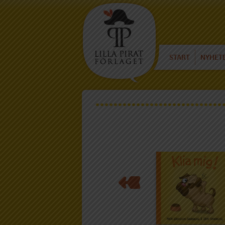
START
NYHET