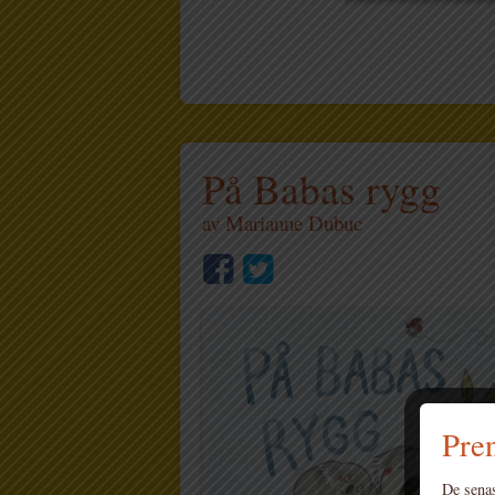
På Babas rygg
av
Marianne Dubuc
Pren
De senas