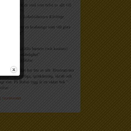
genkänning för de små som helst av allt vill
ra sin vuxen.”
t Nordlander, Lokaltidningen Kävlinge
vlig pekbok om en koalaunge som vill göra
på pappas rygg”
rdag
r skickligt det lilla barnets (och koalans)
steg mot självständighet”
melin, Norra Skåne
måbarnsböcker har lite av allt. Illustrationer
gulliga och härliga, igenkänning, skratt och
ligt slut. På Babas rygg är en sådan bok.”
ldrar
r recensioner