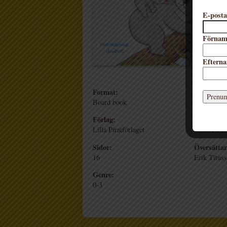
E-posta
Förna
Eftern
Format:
Recension
Board book
2020-03-2
Förlag:
ISBN:
Lilla Piratförlaget
978-91-781
Sidor:
Översättar
16
Erik Titus
Genre:
0-3