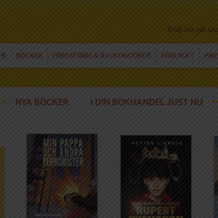
Följ oss på so
ER
BÖCKER
FÖRFATTARE
ILLUSTRATÖRER
FÖRLAGET
PRE
&
NYA BÖCKER
I DIN BOKHANDEL JUST NU