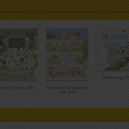
På Babas rygg - 2
Vi går till skolan - 2022
Hemma hos dig, hemma hos
mig - 2020