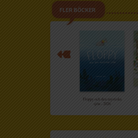
FLER BÖCKER
Floppy och den mystiska
sjön - 2026