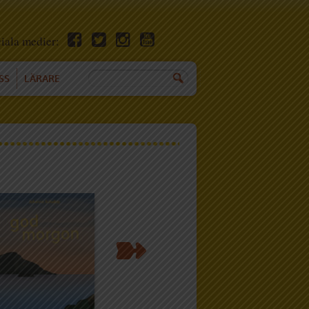
ciala medier:
SS
LÄRARE