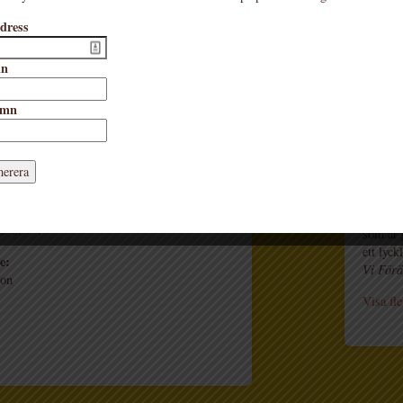
småbarnsbok om att våga ta de
”Stor i
dress
första egna stegen ut i livet. Bakom
vara nä
boken står kanadensiska
Elisabe
Marianne
bilderboksskaparen
mn
”en lju
Dubuc
, en mästare på att skildra
allt – 
djur- och naturliv.
amn
ETC Lö
”skildra
sdag:
första 
4
Eva Em
”Vissa s
3-089-4
som är 
ett lyck
e:
Vi Förä
son
Visa fle