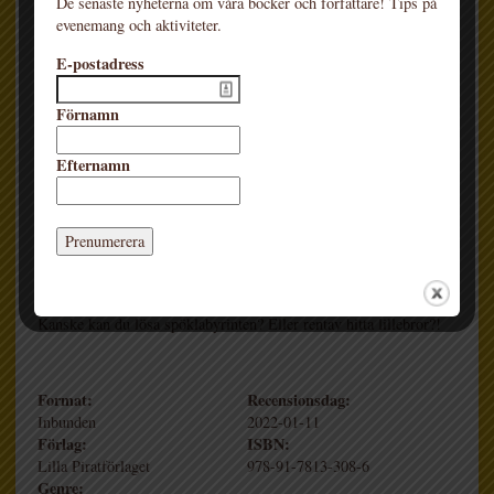
De senaste nyheterna om våra böcker och författare! Tips på
evenemang och aktiviteter.
E-postadress
Spöket Elsa flyttar med sin familj från landet till stan. Där finns
det så mycket att göra! Och så många andra spöken – ja, en riktig
Förnamn
spökstad skulle man kunna säga. Elsa hinner med så mycket bara
första dagarna. Prova nya skolan, gå på biblioteket, besöka muséet
Efternamn
och till och med hamna i finkan! Men så plötsligt kommer hon
ihåg … hon hade ju lovat att hämta lillebror efter skolan. Och där
är han inte längre kvar … Nu måste läsaren hjälpa till!
Med det magiska förstoringsglaset som medföljer boken kan du
upptäcka spöken och annat som gömmer sig i bild! Lägg
förstoringsglaset över boksidan, och nya bilder framträder.
Kanske kan du lösa spöklabyrinten? Eller rentav hitta lillebror?!
Format:
Recensionsdag:
Inbunden
2022-01-11
Förlag:
ISBN:
Lilla Piratförlaget
978-91-7813-308-6
Genre: