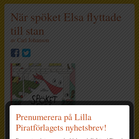
När spöket Elsa flyttade
till stan
av
Carl Johanson
Prenumerera på Lilla
Piratförlagets nyhetsbrev!