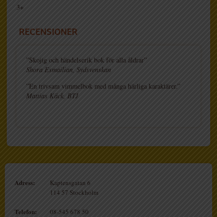
3+
RECENSIONER
”Skojig och händelserik bok för alla åldrar”
Shora Esmailian, Sydsvenskan
”En trivsam vimmelbok med många härliga karaktärer.”
Mattias Käck, BTJ
Adress:
Kaptensgatan 6
114 57 Stockholm
Telefon:
08-545 678 50