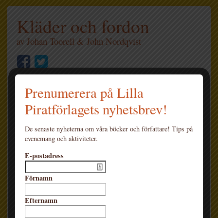
Kläder och fordon
av
Johan Toorell
&
John Nordqvist
Prenumerera på Lilla
Piratförlagets nyhetsbrev!
De senaste nyheterna om våra böcker och författare! Tips på
evenemang och aktiviteter.
E-postadress
Förnamn
Efternamn