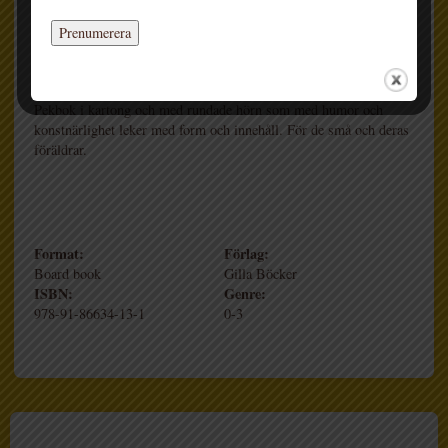
Titta, en traktor! Eller … är det en sko? Kanske en sko-traktor,
eller en traktor-sko? I den här boken får man själv välja vad
bilderna föreställer. Bläddra, peka hitta på, och skratta!
Pekbok i kartong och med rundade hörn som med humor och
konstnärlighet leker med form och innehåll. För de små och deras
föräldrar.
Format:
Förlag:
Board book
Gilla Böcker
ISBN:
Genre:
978-91-86634-13-1
0-3